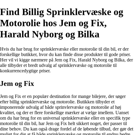
Find Billig Sprinklervæske og
Motorolie hos Jem og Fix,
Harald Nyborg og Bilka
Hvis du har brug for sprinklervæske eller motorolie til din bil, er der
forskellige butikker, hvor du kan finde disse produkter til gode priser.
Her vil vi kigge nærmere på Jem og Fix, Harald Nyborg og Bilka, der
alle tilbyder et bredt udvalg af sprinklervæske og motorolie til
konkurrencedygtige priser.
Jem og Fix
Jem og Fix er en populær destination for mange bilejere, der søger
efter billig sprinklervæske og motorolie. Butikken tilbyder et
imponerende udvalg af både sprinvlervæske og motorolie af høj
kvalitet, og der er flere forskellige mærker at vælge imellem. Uanset
om du har brug for en universal sprinklervæske eller en specifik type
motorolie til din bil, har Jem og Fix helt sikkert noget, der passer til
dine behov. Du kan også drage fordel af de løbende tilbud, der gør det
muligt for dig at få både sprinklervæske og motorolie til endnu bedre