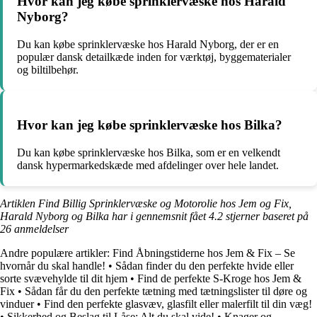
Hvor kan jeg købe sprinklervæske hos Harald
Nyborg?
Du kan købe sprinklervæske hos Harald Nyborg, der er en
populær dansk detailkæde inden for værktøj, byggematerialer
og biltilbehør.
Hvor kan jeg købe sprinklervæske hos Bilka?
Du kan købe sprinklervæske hos Bilka, som er en velkendt
dansk hypermarkedskæde med afdelinger over hele landet.
Artiklen Find Billig Sprinklervæske og Motorolie hos Jem og Fix,
Harald Nyborg og Bilka har i gennemsnit fået
4.2
stjerner baseret på
26
anmeldelser
Andre populære artikler:
Find Åbningstiderne hos Jem & Fix – Se
hvornår du skal handle!
•
Sådan finder du den perfekte hvide eller
sorte svævehylde til dit hjem
•
Find de perfekte S-Kroge hos Jem &
Fix
•
Sådan får du den perfekte tætning med tætningslister til døre og
vinduer
•
Find den perfekte glasvæv, glasfilt eller malerfilt til din væg!
•
Sikkerhed og Beslag til Låse: Alt du skal vide!
•
Knager og