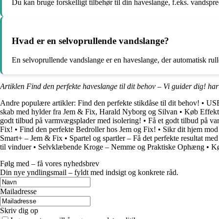
Du kan bruge forskelligt tilbehør til din haveslange, f.eks. vandspr
Hvad er en selvoprullende vandslange?
En selvoprullende vandslange er en haveslange, der automatisk rulle
Artiklen Find den perfekte haveslange til dit behov – Vi guider dig! ha
Andre populære artikler:
Find den perfekte stikdåse til dit behov!
•
USB-
skab med hylder fra Jem & Fix, Harald Nyborg og Silvan
•
Køb Effekt
godt tilbud på varmvægsplader med isolering!
•
Få et godt tilbud på v
Fix!
•
Find den perfekte Bedroller hos Jem og Fix!
•
Sikr dit hjem mod 
Smart+ – Jem & Fix
•
Spartel og spartler – Få det perfekte resultat med
til vinduer
•
Selvklæbende Kroge – Nemme og Praktiske Ophæng
•
Kø
Følg med – få vores nyhedsbrev
Din nye yndlingsmail – fyldt med indsigt og konkrete råd.
Mailadresse
Skriv dig op