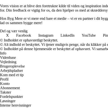
Vores vision er at blive den foretrukne kilde til viden og inspiration i
for. Din feedback er vigtig for os, da den hjælper os med at skræddersy
Hos Byg Mere er vi mere end bare et medie – vi er en partner i dit bygg
lad os sammen bygge mere!
Del og vær venlig
X
Facebook
Instagram
LinkedIn
YouTube
Pin
© Indholdet er ophavsretligt beskyttet.
© Alt indhold er beskyttet. Vi tjener muligvis penge, når du klikker på e
© Indholdet på denne hjemmeside er beskyttet af ophavsret. Vi samarbe
Info
Videnbase
Vejledning
Brugeroplevelse
Arbejdspladser
Kom med et tip
Profil
Konto
Abonnement
Takster
Fordelspunkter
Løsninger
Interne henvisninger