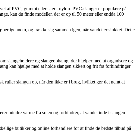
lavet af PVC, gummi eller stærk nylon. PVC-slanger er populære på
nge, kan du finde modeller, der er op til 50 meter eller endda 100
løber igennem, og trække sig sammen igen, når vandet er slukket. Dette
r som slangeholdere og slangeophæng, der hjælper med at organisere og
g kan hjælpe med at holde slangen sikkert og frit fra forhindringer
uller slangen op, når den ikke er i brug, hvilket gør det nemt at
rer mindre varme fra solen og forhindrer, at vandet inde i slangen
llige butikker og online forhandlere for at finde de bedste tilbud på