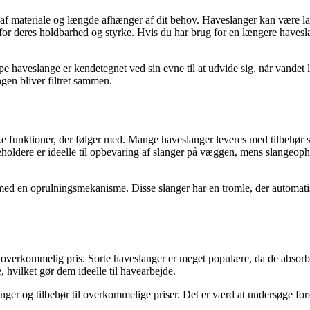
t af materiale og længde afhænger af dit behov. Haveslanger kan være 
 for deres holdbarhed og styrke. Hvis du har brug for en længere havesla
 haveslange er kendetegnet ved sin evne til at udvide sig, når vandet 
en bliver filtret sammen.
iske funktioner, der følger med. Mange haveslanger leveres med tilbehø
dere er ideelle til opbevaring af slanger på væggen, mens slangeophæn
 en oprulningsmekanisme. Disse slanger har en tromle, der automatisk r
n overkommelig pris. Sorte haveslanger er meget populære, da de absorbe
 hvilket gør dem ideelle til havearbejde.
r og tilbehør til overkommelige priser. Det er værd at undersøge forske