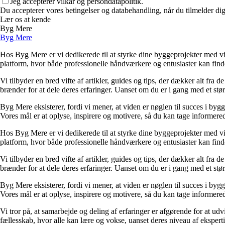
Jeg accepterer vilkår og persondatapolitik.
Du accepterer vores betingelser og databehandling, når du tilmelder di
Lær os at kende
Byg Mere
Byg Mere
Hos Byg Mere er vi dedikerede til at styrke dine byggeprojekter med vid
platform, hvor både professionelle håndværkere og entusiaster kan find
Vi tilbyder en bred vifte af artikler, guides og tips, der dækker alt fra 
brænder for at dele deres erfaringer. Uanset om du er i gang med et størr
Byg Mere eksisterer, fordi vi mener, at viden er nøglen til succes i byg
Vores mål er at oplyse, inspirere og motivere, så du kan tage informered
Hos Byg Mere er vi dedikerede til at styrke dine byggeprojekter med vid
platform, hvor både professionelle håndværkere og entusiaster kan find
Vi tilbyder en bred vifte af artikler, guides og tips, der dækker alt fra 
brænder for at dele deres erfaringer. Uanset om du er i gang med et størr
Byg Mere eksisterer, fordi vi mener, at viden er nøglen til succes i byg
Vores mål er at oplyse, inspirere og motivere, så du kan tage informered
Vi tror på, at samarbejde og deling af erfaringer er afgørende for at udv
fællesskab, hvor alle kan lære og vokse, uanset deres niveau af eksperti