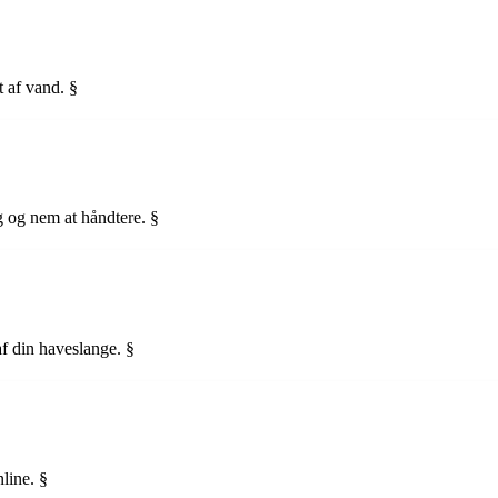
t af vand. §
g og nem at håndtere. §
?
f din haveslange. §
nline. §