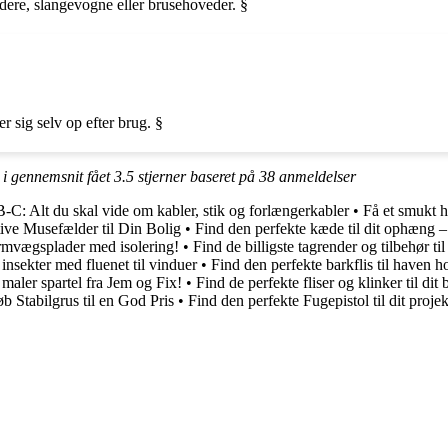
edere, slangevogne eller brusehoveder. §
r sig selv op efter brug. §
r i gennemsnit fået
3.5
stjerner baseret på
38
anmeldelser
C: Alt du skal vide om kabler, stik og forlængerkabler
•
Få et smukt h
ive Musefælder til Din Bolig
•
Find den perfekte kæde til dit ophæng 
armvægsplader med isolering!
•
Find de billigste tagrender og tilbehør til
insekter med fluenet til vinduer
•
Find den perfekte barkflis til haven 
 maler spartel fra Jem og Fix!
•
Find de perfekte fliser og klinker til dit
b Stabilgrus til en God Pris
•
Find den perfekte Fugepistol til dit proj