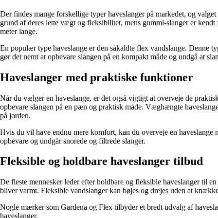
Der findes mange forskellige typer haveslanger på markedet, og valge
grund af deres lette vægt og fleksibilitet, mens gummi-slanger er kendt
meter lange.
En populær type haveslange er den såkaldte flex vandslange. Denne type
gør det nemt at opbevare slangen på en kompakt måde og undgå at slang
Haveslanger med praktiske funktioner
Når du vælger en haveslange, er det også vigtigt at overveje de prakt
opbevare slangen på en pæn og praktisk måde. Væghængte haveslangehol
på jorden.
Hvis du vil have endnu mere komfort, kan du overveje en haveslange med
opbevare og undgår snorede og filtrede slanger.
Fleksible og holdbare haveslanger tilbud
De fleste mennesker leder efter holdbare og fleksible haveslanger til e
bliver varmt. Fleksible vandslanger kan bøjes og drejes uden at knække,
Nogle mærker som Gardena og Flex tilbyder et bredt udvalg af haveslange
haveslanger.