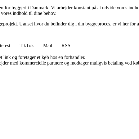
nden for byggeri i Danmark. Vi arbejder konstant på at udvide vores indh
 vores indhold til dine behov.
eprojekt. Uanset hvor du befinder dig i din byggeproces, er vi her for a
terest
TikTok
Mail
RSS
t link og foretager et køb hos en forhandler.
jder med kommercielle partnere og modtager muligvis betaling ved køb.