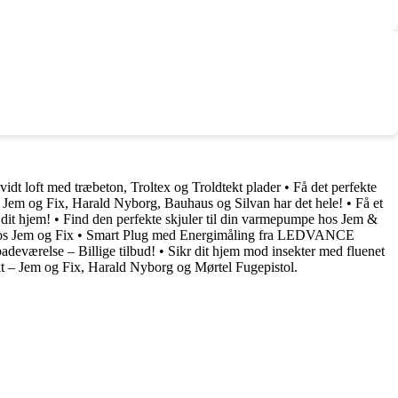
vidt loft med træbeton, Troltex og Troldtekt plader
•
Få det perfekte
– Jem og Fix, Harald Nyborg, Bauhaus og Silvan har det hele!
•
Få et
 dit hjem!
•
Find den perfekte skjuler til din varmepumpe hos Jem &
hos Jem og Fix
•
Smart Plug med Energimåling fra LEDVANCE
 badeværelse – Billige tilbud!
•
Sikr dit hjem mod insekter med fluenet
ekt – Jem og Fix, Harald Nyborg og Mørtel Fugepistol.