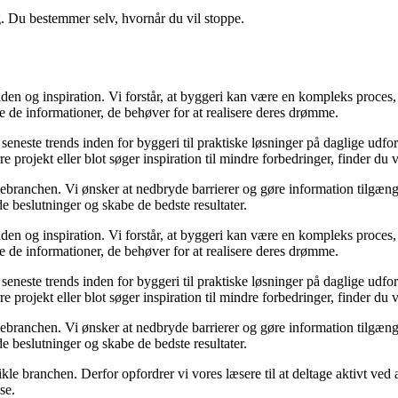
g. Du bestemmer selv, hvornår du vil stoppe.
en og inspiration. Vi forstår, at byggeri kan være en kompleks proces, 
e de informationer, de behøver for at realisere deres drømme.
de seneste trends inden for byggeri til praktiske løsninger på daglige udf
e projekt eller blot søger inspiration til mindre forbedringer, finder du
gebranchen. Vi ønsker at nedbryde barrierer og gøre information tilgænge
e beslutninger og skabe de bedste resultater.
en og inspiration. Vi forstår, at byggeri kan være en kompleks proces, 
e de informationer, de behøver for at realisere deres drømme.
de seneste trends inden for byggeri til praktiske løsninger på daglige udf
e projekt eller blot søger inspiration til mindre forbedringer, finder du
gebranchen. Vi ønsker at nedbryde barrierer og gøre information tilgænge
e beslutninger og skabe de bedste resultater.
ikle branchen. Derfor opfordrer vi vores læsere til at deltage aktivt ved
se.