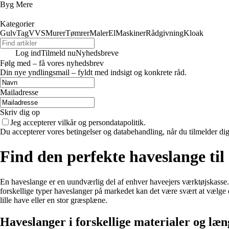
Byg Mere
Kategorier
Gulv
Tag
VVS
Murer
Tømrer
Maler
El
Maskiner
Rådgivning
Kloak
Log ind
Tilmeld nu
Nyhedsbreve
Følg med – få vores nyhedsbrev
Din nye yndlingsmail – fyldt med indsigt og konkrete råd.
Mailadresse
Skriv dig op
Jeg accepterer vilkår og persondatapolitik.
Du accepterer vores betingelser og databehandling, når du tilmelder di
Find den perfekte haveslange til 
En haveslange er en uundværlig del af enhver haveejers værktøjskasse. 
forskellige typer haveslanger på markedet kan det være svært at vælge d
lille have eller en stor græsplæne.
Haveslanger i forskellige materialer og læ