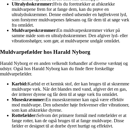
Ultralydsskræmmer:
Hvis du foretrækker at afskrække
muldvarpene frem for at fange dem, kan du prøve en
ultralydsskræmmer. Denne enhed udsender en højfrekvent lyd,
som forstyrrer muldvarpenes følesans og får dem til at søge væk
fra området.
Muldvarpeskræmmer:
En muldvarpeskræmmer virker på
samme måde som en ultralydsskræmmer. Den afgiver lyd- eller
vibrationsbølger, som gør, at muldvarpene undgår området.
Muldvarpefælder hos Harald Nyborg
Harald Nyborg er en anden velkendt forhandler af diverse værktøj og
udstyr. Også hos Harald Nyborg kan du finde flere forskellige
muldvarpefælder.
Karbid:
Karbid er et kemisk stof, der kan bruges til at skræmme
muldvarpe væk. Når det blandes med vand, afgiver det en gas,
der irriterer dyrene og får dem til at søge væk fra området.
Museskræmmer:
En museskræmmer kan også være effektiv
mod muldvarpe. Den udsender høje frekvenser eller vibrationer,
som kan afskrække dyrene.
Rottefælder:
Selvom det primære formål med rottefælder er at
fange rotter, kan de også bruges til at fange muldvarpe. Disse
fælder er designet til at dræbe dyret hurtigt og effektivt.