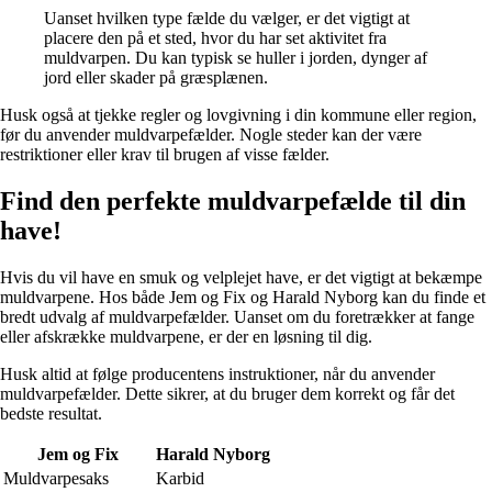
Uanset hvilken type fælde du vælger, er det vigtigt at
placere den på et sted, hvor du har set aktivitet fra
muldvarpen. Du kan typisk se huller i jorden, dynger af
jord eller skader på græsplænen.
Husk også at tjekke regler og lovgivning i din kommune eller region,
før du anvender muldvarpefælder. Nogle steder kan der være
restriktioner eller krav til brugen af visse fælder.
Find den perfekte muldvarpefælde til din
have!
Hvis du vil have en smuk og velplejet have, er det vigtigt at bekæmpe
muldvarpene. Hos både Jem og Fix og Harald Nyborg kan du finde et
bredt udvalg af muldvarpefælder. Uanset om du foretrækker at fange
eller afskrække muldvarpene, er der en løsning til dig.
Husk altid at følge producentens instruktioner, når du anvender
muldvarpefælder. Dette sikrer, at du bruger dem korrekt og får det
bedste resultat.
Jem og Fix
Harald Nyborg
Muldvarpesaks
Karbid