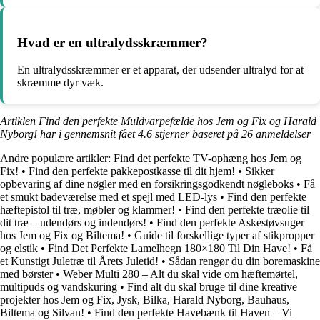
Hvad er en ultralydsskræmmer?
En ultralydsskræmmer er et apparat, der udsender ultralyd for at
skræmme dyr væk.
Artiklen Find den perfekte Muldvarpefælde hos Jem og Fix og Harald
Nyborg! har i gennemsnit fået
4.6
stjerner baseret på
26
anmeldelser
Andre populære artikler:
Find det perfekte TV-ophæng hos Jem og
Fix!
•
Find den perfekte pakkepostkasse til dit hjem!
•
Sikker
opbevaring af dine nøgler med en forsikringsgodkendt nøgleboks
•
Få
et smukt badeværelse med et spejl med LED-lys
•
Find den perfekte
hæftepistol til træ, møbler og klammer!
•
Find den perfekte træolie til
dit træ – udendørs og indendørs!
•
Find den perfekte Askestøvsuger
hos Jem og Fix og Biltema!
•
Guide til forskellige typer af stikpropper
og elstik
•
Find Det Perfekte Lamelhegn 180×180 Til Din Have!
•
Få
et Kunstigt Juletræ til Årets Juletid!
•
Sådan rengør du din boremaskine
med børster
•
Weber Multi 280 – Alt du skal vide om hæftemørtel,
multipuds og vandskuring
•
Find alt du skal bruge til dine kreative
projekter hos Jem og Fix, Jysk, Bilka, Harald Nyborg, Bauhaus,
Biltema og Silvan!
•
Find den perfekte Havebænk til Haven – Vi