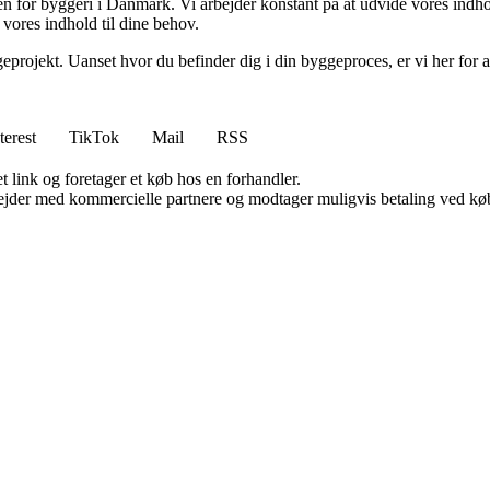
nden for byggeri i Danmark. Vi arbejder konstant på at udvide vores indh
 vores indhold til dine behov.
eprojekt. Uanset hvor du befinder dig i din byggeproces, er vi her for a
terest
TikTok
Mail
RSS
t link og foretager et køb hos en forhandler.
jder med kommercielle partnere og modtager muligvis betaling ved køb.