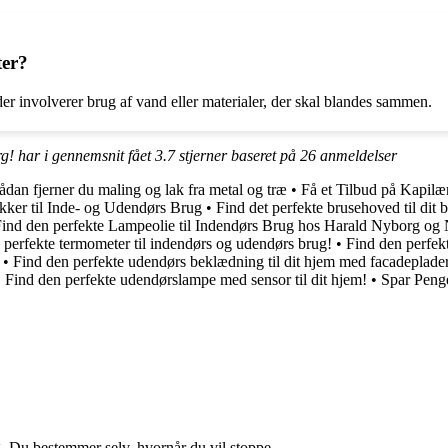
ter?
der involverer brug af vand eller materialer, der skal blandes sammen.
g! har i gennemsnit fået
3.7
stjerner baseret på
26
anmeldelser
ådan fjerner du maling og lak fra metal og træ
•
Få et Tilbud på Kapilæ
kker til Inde- og Udendørs Brug
•
Find det perfekte brusehoved til dit 
ind den perfekte Lampeolie til Indendørs Brug hos Harald Nyborg og 
 perfekte termometer til indendørs og udendørs brug!
•
Find den perfekt
•
Find den perfekte udendørs beklædning til dit hjem med facadeplader
•
Find den perfekte udendørslampe med sensor til dit hjem!
•
Spar Penge
g. Du bestemmer selv, hvornår du vil stoppe.