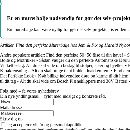
Er en murerbalje nødvendig for gør det selv-projek
En murerbalje kan være nyttig for gør det selv-projekter, især dem 
Artiklen Find den perfekte Murerbalje hos Jem & Fix og Harald Nybor
Andre populære artikler:
Find den perfekte 50×50 flise til din have!
•
S
Bolte og Møtrikker
•
Sådan vælger du den perfekte Automatiske Dørlu
Vinkelbeslag: Alt du skal vide om beslag til stolper, spær og bjælker
•
F
Kloakrensning – Alt du skal bruge til at holde kloakken ren!
•
Find den
Det Perfekte Look
•
Køb billige indvendige døre og karme til dit hjem!
til dit tag
•
Alt du skal vide om Bosch Plæneklippere med 36V Batteri
Følg med – få vores nyhedsbrev
Din nye yndlingsmail – fyldt med indsigt og konkrete råd.
Mailadresse
Skriv dig op
Jeg accepterer vilkår og persondatapolitik.
Du accepterer vores betingelser og databehandling, når du tilmelder di