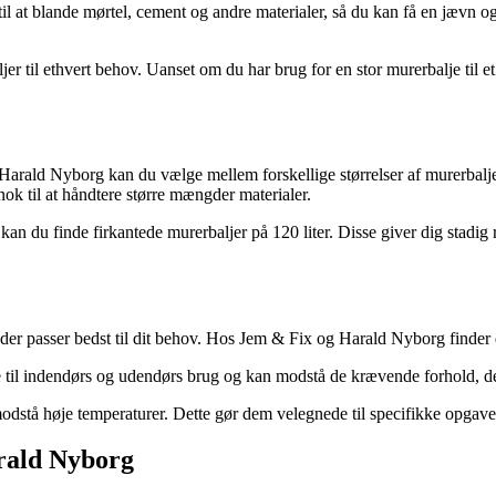
l at blande mørtel, cement og andre materialer, så du kan få en jævn og e
 til ethvert behov. Uanset om du har brug for en stor murerbalje til et 
Harald Nyborg kan du vælge mellem forskellige størrelser af murerbaljer.
nok til at håndtere større mængder materialer.
n du finde firkantede murerbaljer på 120 liter. Disse giver dig stadig ri
, der passer bedst til dit behov. Hos Jem & Fix og Harald Nyborg finder 
lle til indendørs og udendørs brug og kan modstå de krævende forhold, 
 modstå høje temperaturer. Dette gør dem velegnede til specifikke opgav
rald Nyborg