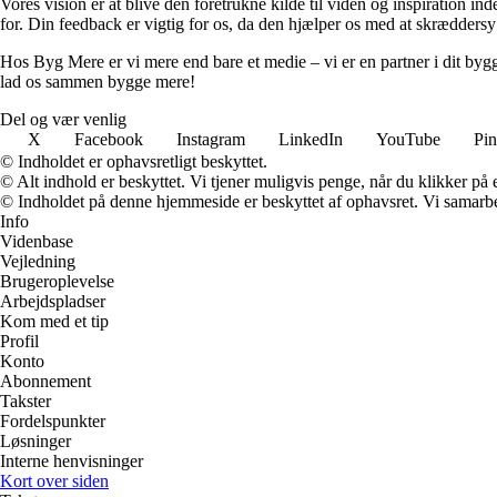
Vores vision er at blive den foretrukne kilde til viden og inspiration i
for. Din feedback er vigtig for os, da den hjælper os med at skræddersy
Hos Byg Mere er vi mere end bare et medie – vi er en partner i dit bygg
lad os sammen bygge mere!
Del og vær venlig
X
Facebook
Instagram
LinkedIn
YouTube
Pin
© Indholdet er ophavsretligt beskyttet.
© Alt indhold er beskyttet. Vi tjener muligvis penge, når du klikker på e
© Indholdet på denne hjemmeside er beskyttet af ophavsret. Vi samarbe
Info
Videnbase
Vejledning
Brugeroplevelse
Arbejdspladser
Kom med et tip
Profil
Konto
Abonnement
Takster
Fordelspunkter
Løsninger
Interne henvisninger
Kort over siden