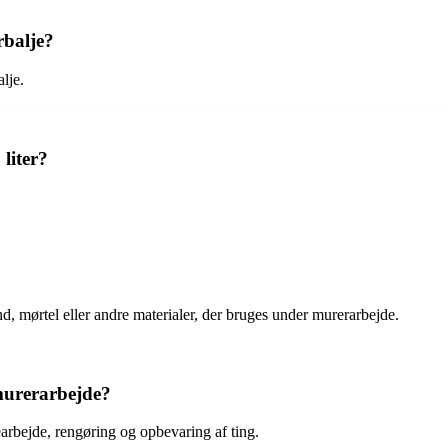
rbalje?
lje.
liter?
.
d, mørtel eller andre materialer, der bruges under murerarbejde.
murerarbejde?
arbejde, rengøring og opbevaring af ting.