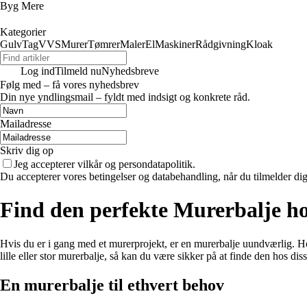
Byg Mere
Kategorier
Gulv
Tag
VVS
Murer
Tømrer
Maler
El
Maskiner
Rådgivning
Kloak
Log ind
Tilmeld nu
Nyhedsbreve
Følg med – få vores nyhedsbrev
Din nye yndlingsmail – fyldt med indsigt og konkrete råd.
Mailadresse
Skriv dig op
Jeg accepterer vilkår og persondatapolitik.
Du accepterer vores betingelser og databehandling, når du tilmelder di
Find den perfekte Murerbalje h
Hvis du er i gang med et murerprojekt, er en murerbalje uundværlig. Ho
lille eller stor murerbalje, så kan du være sikker på at finde den hos dis
En murerbalje til ethvert behov