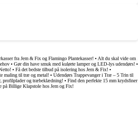
rkasser fra Jem & Fix og Flamingo Plantekasser!
•
Alt du skal vide om
behov
•
Gør din have smuk med kulørte lamper og LED-lys udendørs!
•
Netto!
•
Få det bedste tilbud på isolering hos Jem & Fix!
•
e maling til træ og metal!
•
Udendørs Trappevanger i Træ – 5 Trin til
, profilplader og træbeklædning!
•
Find den perfekte 15 mm krydsfiner
 på Billige Klapstole hos Jem og Fix!