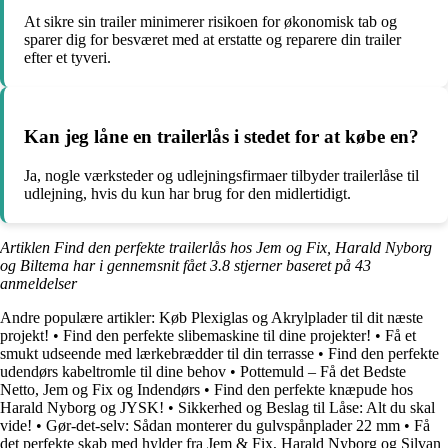
At sikre sin trailer minimerer risikoen for økonomisk tab og
sparer dig for besværet med at erstatte og reparere din trailer
efter et tyveri.
Kan jeg låne en trailerlås i stedet for at købe en?
Ja, nogle værksteder og udlejningsfirmaer tilbyder trailerlåse til
udlejning, hvis du kun har brug for den midlertidigt.
Artiklen Find den perfekte trailerlås hos Jem og Fix, Harald Nyborg
og Biltema har i gennemsnit fået
3.8
stjerner baseret på
43
anmeldelser
Andre populære artikler:
Køb Plexiglas og Akrylplader til dit næste
projekt!
•
Find den perfekte slibemaskine til dine projekter!
•
Få et
smukt udseende med lærkebrædder til din terrasse
•
Find den perfekte
udendørs kabeltromle til dine behov
•
Pottemuld – Få det Bedste
Netto, Jem og Fix og Indendørs
•
Find den perfekte knæpude hos
Harald Nyborg og JYSK!
•
Sikkerhed og Beslag til Låse: Alt du skal
vide!
•
Gør-det-selv: Sådan monterer du gulvspånplader 22 mm
•
Få
det perfekte skab med hylder fra Jem & Fix, Harald Nyborg og Silvan