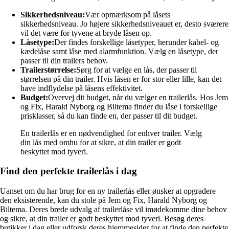
Sikkerhedsniveau:
Vær opmærksom på låsets
sikkerhedsniveau. Jo højere sikkerhedsniveauet er, desto sværere
vil det være for tyvene at bryde låsen op.
Låsetype:
Der findes forskellige låsetyper, herunder kabel- og
kædelåse samt låse med alarmfunktion. Vælg en låsetype, der
passer til din trailers behov.
Trailerstørrelse:
Sørg for at vælge en lås, der passer til
størrelsen på din trailer. Hvis låsen er for stor eller lille, kan det
have indflydelse på låsens effektivitet.
Budget:
Overvej dit budget, når du vælger en trailerlås. Hos Jem
og Fix, Harald Nyborg og Biltema finder du låse i forskellige
prisklasser, så du kan finde en, der passer til dit budget.
En trailerlås er en nødvendighed for enhver trailer. Vælg
din lås med omhu for at sikre, at din trailer er godt
beskyttet mod tyveri.
Find den perfekte trailerlås i dag
Uanset om du har brug for en ny trailerlås eller ønsker at opgradere
den eksisterende, kan du stole på Jem og Fix, Harald Nyborg og
Biltema. Deres brede udvalg af trailerlåse vil imødekomme dine behov
og sikre, at din trailer er godt beskyttet mod tyveri. Besøg deres
butikker i dag eller udforsk deres hjemmesider for at finde den perfekte