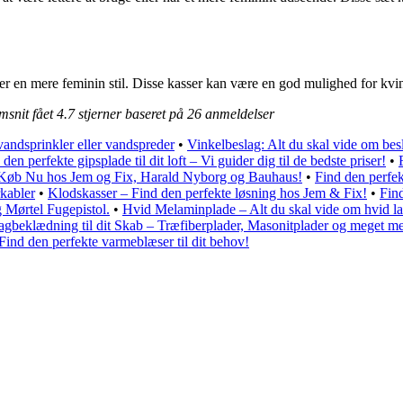
sker en mere feminin stil. Disse kasser kan være en god mulighed for kv
msnit fået
4.7
stjerner baseret på
26
anmeldelser
andsprinkler eller vandspreder
•
Vinkelbeslag: Alt du skal vide om besl
 den perfekte gipsplade til dit loft – Vi guider dig til de bedste priser!
•
– Køb Nu hos Jem og Fix, Harald Nyborg og Bauhaus!
•
Find den perfekt
rkabler
•
Klodskasser – Find den perfekte løsning hos Jem & Fix!
•
Find
g Mørtel Fugepistol.
•
Hvid Melaminplade – Alt du skal vide om hvid l
agbeklædning til dit Skab – Træfiberplader, Masonitplader og meget me
Find den perfekte varmeblæser til dit behov!