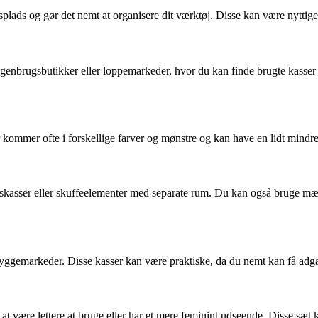
lads og gør det nemt at organisere dit værktøj. Disse kan være nyttige til
 genbrugsbutikker eller loppemarkeder, hvor du kan finde brugte kasser 
r kommer ofte i forskellige farver og mønstre og kan have en lidt mindre 
kasser eller skuffeelementer med separate rum. Du kan også bruge mærka
byggemarkeder. Disse kasser kan være praktiske, da du nemt kan få adgan
til at være lettere at bruge eller har et mere feminint udseende. Disse 