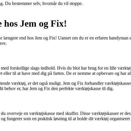
ig. Du bestemmer selv, hvornår du vil stoppe.
e hos Jem og Fix!
lede længere end hos Jem og Fix! Uanset om du er en erfaren handyman 
ave.
 med forskellige slags indhold. Hvis du blot har brug for en lille værktø
t eller til at have med dig på farten. De er nemme at opbevare og har al
ende værktøj, er det også muligt. Jem og Fix forhandler værktøjskasser
t behov er, har Jem og Fix den perfekte værktøjskasse til dig.
 du overveje en værktøjskasse med skuffer. Disse værktøjskasser er desi
 og fungerer som en praktisk løsning til at holde dit værktøj organiseret