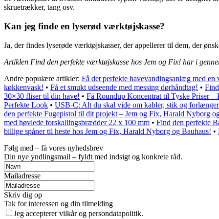
skruetrækker, tang osv.
Kan jeg finde en lyserød værktøjskasse?
Ja, der findes lyserøde værktøjskasser, der appellerer til dem, der øn
Artiklen Find den perfekte værktøjskasse hos Jem og Fix! har i genne
Andre populære artikler:
Få det perfekte havevandingsanlæg med en v
køkkenvask!
•
Få et smukt udseende med messing dørhåndtag!
•
Find
30×30 fliser til din have!
•
Få Roundup Koncentrat til Tyske Priser 
Perfekte Look
•
USB-C: Alt du skal vide om kabler, stik og forlænge
den perfekte Fugepistol til dit projekt – Jem og Fix, Harald Nyborg o
med høvlede forskallingsbrædder 22 x 100 mm
•
Find den perfekte B
billige spåner til heste hos Jem og Fix, Harald Nyborg og Bauhaus!
•
Følg med – få vores nyhedsbrev
Din nye yndlingsmail – fyldt med indsigt og konkrete råd.
Mailadresse
Skriv dig op
Tak for interessen og din tilmelding
Jeg accepterer vilkår og persondatapolitik.