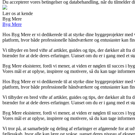
Du accepterer vores betingelser og databehandling, når du tilmelder d
Lær os at kende
Byg Mere
Byg Mere
Hos Byg Mere er vi dedikerede til at styrke dine byggeprojekter med v
platform, hvor både professionelle håndværkere og entusiaster kan fin
Vi tilbyder en bred vifte af artikler, guides og tips, der dækker alt fra
brænder for at dele deres erfaringer. Uanset om du er i gang med et stør
Byg Mere eksisterer, fordi vi mener, at viden er nøglen til succes i by
Vores mål er at oplyse, inspirere og motivere, så du kan tage informer
Hos Byg Mere er vi dedikerede til at styrke dine byggeprojekter med v
platform, hvor både professionelle håndværkere og entusiaster kan fin
Vi tilbyder en bred vifte af artikler, guides og tips, der dækker alt fra
brænder for at dele deres erfaringer. Uanset om du er i gang med et stør
Byg Mere eksisterer, fordi vi mener, at viden er nøglen til succes i by
Vores mål er at oplyse, inspirere og motivere, så du kan tage informer
Vi tror på, at samarbejde og deling af erfaringer er afgørende for at u
fællesskab, hvor alle kan lære og vokse, uanset deres niveau af eksper