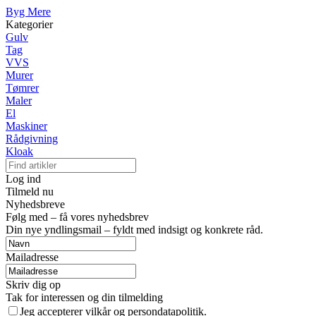
Byg Mere
Kategorier
Gulv
Tag
VVS
Murer
Tømrer
Maler
El
Maskiner
Rådgivning
Kloak
Log ind
Tilmeld nu
Nyhedsbreve
Følg med – få vores nyhedsbrev
Din nye yndlingsmail – fyldt med indsigt og konkrete råd.
Mailadresse
Skriv dig op
Tak for interessen og din tilmelding
Jeg accepterer vilkår og persondatapolitik.