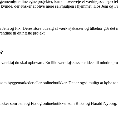
 gennemføre dine egne projekter, kan du overveje et værktøjssæt speciel
 kvinde, der ønsker at blive mere selvhjulpen i hjemmet. Hos Jem og Fix 
s Jem og Fix. Deres store udvalg af værktøjskasser og tilbehør gør det n
ndige til dit næste projekt.
e?
værktøj du skal opbevare. En lille værktøjskasse er ideel til mindre proj
såsom byggemarkeder eller onlinebutikker. Det er også muligt at købe t
butikker som Jem og Fix og onlinebutikker som Bilka og Harald Nyborg.