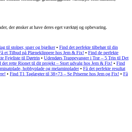
inder, der ønsker at have deres eget værktøj og opbevaring.
ag til stolper, spær og bjælker
•
Find det perfekte tilbehør til din
Få et Tilbud på Plæneklippere hos Jem & Fix!
•
Find de perfekte
e Fejeliste til Dørtrin
•
Udendørs Trappevanger i Træ – 5 Trin til Det
 det rette Rionet til dit projekt – Stort udvalg hos Jem & Fix!
•
Find
aminatplade, hobbyplade og melaminplader
•
Få det perfekte resultat
re!
•
Find T1 Taglægter til 38×73 – Se Priserne hos Jem og Fix!
•
Få