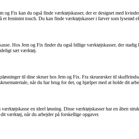
em og Fix kan du også finde værktøjskasser, der er designet med kvinder
å et feminint touch. Du kan finde værktøjskasser i farver som lyserød 
asse. Hos Jem og Fix finder du også billige værktøjskasser, der stadig le
ideligt sæt værktøj.
øsninger til dine skruer hos Jem og Fix. Fra skrueæsker til skuffeindsa
 skruemateriale, når du har brug for det, og hjælper med at holde dit ar
 værktøjskasse en ideel løsning. Disse værktøjskasser har en åben strukt
 dit værktøj, når du arbejder på forskellige opgaver.