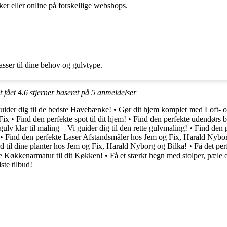
ker eller online på forskellige webshops.
asser til dine behov og gulvtype.
t fået
4.6
stjerner baseret på
5
anmeldelser
uider dig til de bedste Havebænke!
•
Gør dit hjem komplet med Loft- 
Fix
•
Find den perfekte spot til dit hjem!
•
Find den perfekte udendørs b
gulv klar til maling – Vi guider dig til den rette gulvmaling!
•
Find den 
•
Find den perfekte Laser Afstandsmåler hos Jem og Fix, Harald Nybo
rd til dine planter hos Jem og Fix, Harald Nyborg og Bilka!
•
Få det pe
te Køkkenarmatur til dit Køkken!
•
Få et stærkt hegn med stolper, pæle 
ste tilbud!