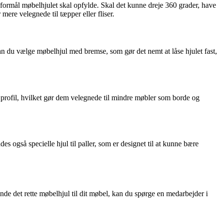
ket formål møbelhjulet skal opfylde. Skal det kunne dreje 360 grader, have
mere velegnede til tæpper eller fliser.
an du vælge møbelhjul med bremse, som gør det nemt at låse hjulet fast,
v profil, hvilket gør dem velegnede til mindre møbler som borde og
es også specielle hjul til paller, som er designet til at kunne bære
finde det rette møbelhjul til dit møbel, kan du spørge en medarbejder i