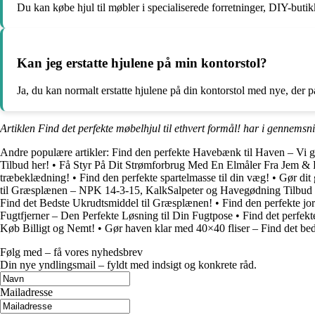
Du kan købe hjul til møbler i specialiserede forretninger, DIY-butik
Kan jeg erstatte hjulene på min kontorstol?
Ja, du kan normalt erstatte hjulene på din kontorstol med nye, der p
Artiklen Find det perfekte møbelhjul til ethvert formål! har i gennemsni
Andre populære artikler:
Find den perfekte Havebænk til Haven – Vi g
Tilbud her!
•
Få Styr På Dit Strømforbrug Med En Elmåler Fra Jem & 
træbeklædning!
•
Find den perfekte spartelmasse til din væg!
•
Gør dit 
til Græsplænen – NPK 14-3-15, KalkSalpeter og Havegødning Tilbud
Find det Bedste Ukrudtsmiddel til Græsplænen!
•
Find den perfekte jo
Fugtfjerner – Den Perfekte Løsning til Din Fugtpose
•
Find det perfek
Køb Billigt og Nemt!
•
Gør haven klar med 40×40 fliser – Find det bed
Følg med – få vores nyhedsbrev
Din nye yndlingsmail – fyldt med indsigt og konkrete råd.
Mailadresse