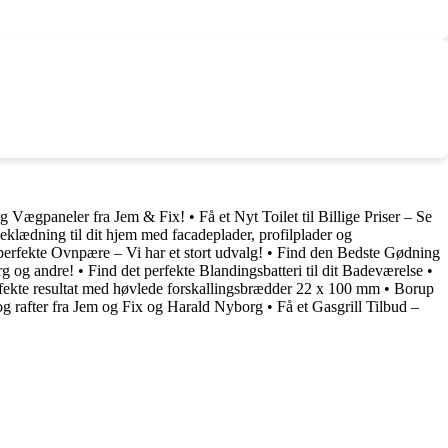
og Vægpaneler fra Jem & Fix!
•
Få et Nyt Toilet til Billige Priser – Se
eklædning til dit hjem med facadeplader, profilplader og
perfekte Ovnpære – Vi har et stort udvalg!
•
Find den Bedste Gødning
rg og andre!
•
Find det perfekte Blandingsbatteri til dit Badeværelse
•
rfekte resultat med høvlede forskallingsbrædder 22 x 100 mm
•
Borup
og rafter fra Jem og Fix og Harald Nyborg
•
Få et Gasgrill Tilbud –