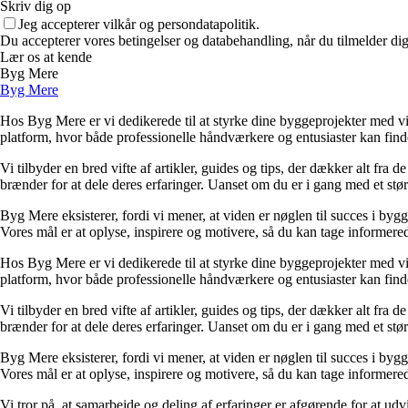
Skriv dig op
Jeg accepterer vilkår og persondatapolitik.
Du accepterer vores betingelser og databehandling, når du tilmelder di
Lær os at kende
Byg Mere
Byg Mere
Hos Byg Mere er vi dedikerede til at styrke dine byggeprojekter med vid
platform, hvor både professionelle håndværkere og entusiaster kan find
Vi tilbyder en bred vifte af artikler, guides og tips, der dækker alt fra 
brænder for at dele deres erfaringer. Uanset om du er i gang med et størr
Byg Mere eksisterer, fordi vi mener, at viden er nøglen til succes i byg
Vores mål er at oplyse, inspirere og motivere, så du kan tage informered
Hos Byg Mere er vi dedikerede til at styrke dine byggeprojekter med vid
platform, hvor både professionelle håndværkere og entusiaster kan find
Vi tilbyder en bred vifte af artikler, guides og tips, der dækker alt fra 
brænder for at dele deres erfaringer. Uanset om du er i gang med et størr
Byg Mere eksisterer, fordi vi mener, at viden er nøglen til succes i byg
Vores mål er at oplyse, inspirere og motivere, så du kan tage informered
Vi tror på, at samarbejde og deling af erfaringer er afgørende for at udv