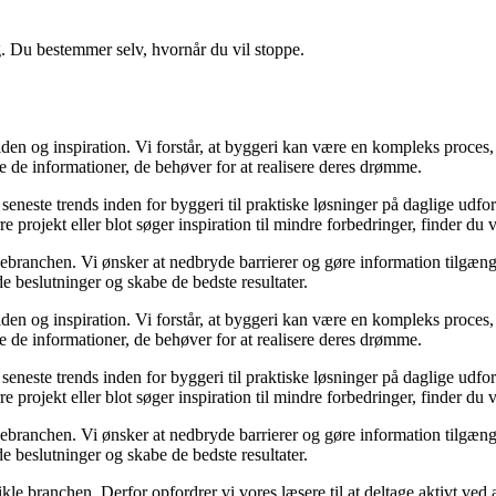
g. Du bestemmer selv, hvornår du vil stoppe.
en og inspiration. Vi forstår, at byggeri kan være en kompleks proces, 
e de informationer, de behøver for at realisere deres drømme.
de seneste trends inden for byggeri til praktiske løsninger på daglige udf
e projekt eller blot søger inspiration til mindre forbedringer, finder du
gebranchen. Vi ønsker at nedbryde barrierer og gøre information tilgænge
e beslutninger og skabe de bedste resultater.
en og inspiration. Vi forstår, at byggeri kan være en kompleks proces, 
e de informationer, de behøver for at realisere deres drømme.
de seneste trends inden for byggeri til praktiske løsninger på daglige udf
e projekt eller blot søger inspiration til mindre forbedringer, finder du
gebranchen. Vi ønsker at nedbryde barrierer og gøre information tilgænge
e beslutninger og skabe de bedste resultater.
ikle branchen. Derfor opfordrer vi vores læsere til at deltage aktivt ved