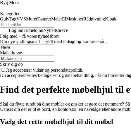
Byg Mere
Kategorier
Gulv
Tag
VVS
Murer
Tømrer
Maler
El
Maskiner
Rådgivning
Kloak
Log ind
Tilmeld nu
Nyhedsbreve
Følg med – få vores nyhedsbrev
Din nye yndlingsmail – fyldt med indsigt og konkrete råd.
Mailadresse
Skriv dig op
Jeg accepterer vilkår og persondatapolitik.
Du accepterer vores betingelser og databehandling, når du tilmelder di
Find det perfekte møbelhjul til 
Skal du flytte rundt på dine møbler og ønsker at gøre det nemmere? Så e
Uanset om det er til et bord, en kontorstol, en havelåge eller andre møble
Vælg det rette møbelhjul til dit møbel