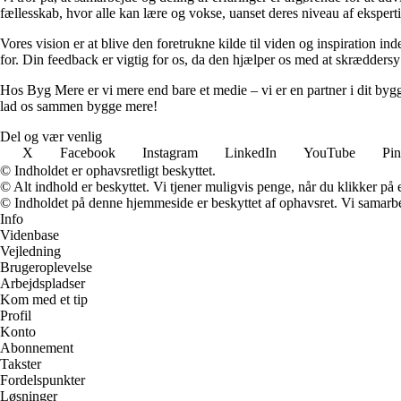
fællesskab, hvor alle kan lære og vokse, uanset deres niveau af eksperti
Vores vision er at blive den foretrukne kilde til viden og inspiration i
for. Din feedback er vigtig for os, da den hjælper os med at skræddersy
Hos Byg Mere er vi mere end bare et medie – vi er en partner i dit bygg
lad os sammen bygge mere!
Del og vær venlig
X
Facebook
Instagram
LinkedIn
YouTube
Pin
© Indholdet er ophavsretligt beskyttet.
© Alt indhold er beskyttet. Vi tjener muligvis penge, når du klikker på e
© Indholdet på denne hjemmeside er beskyttet af ophavsret. Vi samarbe
Info
Videnbase
Vejledning
Brugeroplevelse
Arbejdspladser
Kom med et tip
Profil
Konto
Abonnement
Takster
Fordelspunkter
Løsninger