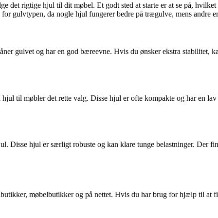
e det rigtige hjul til dit møbel. Et godt sted at starte er at se på, hvil
 for gulvtypen, da nogle hjul fungerer bedre på trægulve, mens andre er 
åner gulvet og har en god bæreevne. Hvis du ønsker ekstra stabilitet, k
hjul til møbler det rette valg. Disse hjul er ofte kompakte og har en la
l. Disse hjul er særligt robuste og kan klare tunge belastninger. Der find
lbutikker, møbelbutikker og på nettet. Hvis du har brug for hjælp til at 