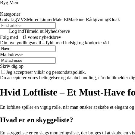
Byg Mere
Kategorier
Gulv
Tag
VVS
Murer
Tømrer
Maler
El
Maskiner
Rådgivning
Kloak
Log ind
Tilmeld nu
Nyhedsbreve
Følg med – få vores nyhedsbrev
Din nye yndlingsmail – fyldt med indsigt og konkrete råd.
Mailadresse
Skriv dig op
Jeg accepterer vilkår og persondatapolitik.
Du accepterer vores betingelser og databehandling, når du tilmelder di
Hvid Loftliste – Et Must-Have fo
En loftliste spiller en vigtig rolle, når man ønsker at skabe et elegant o
Hvad er en skyggeliste?
En skyggeliste er en slags monteringsliste, der bruges til at skabe en v