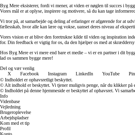
Byg Mere eksisterer, fordi vi mener, at viden er nøglen til succes i byg
Vores mål er at oplyse, inspirere og motivere, så du kan tage informered
Vi tror på, at samarbejde og deling af erfaringer er afgørende for at udv
fællesskab, hvor alle kan lære og vokse, uanset deres niveau af eksperti
Vores vision er at blive den foretrukne kilde til viden og inspiration i
for. Din feedback er vigtig for os, da den hjælper os med at skræddersy
Hos Byg Mere er vi mere end bare et medie – vi er en partner i dit bygg
lad os sammen bygge mere!
Del og vær venlig
X
Facebook
Instagram
LinkedIn
YouTube
Pin
© Indholdet er ophavsretligt beskyttet.
© Alt indhold er beskyttet. Vi tjener muligvis penge, når du klikker på e
© Indholdet på denne hjemmeside er beskyttet af ophavsret. Vi samarbe
Info
Videnbase
Vejledning
Brugeroplevelse
Arbejdspladser
Kom med et tip
Profil
Konto