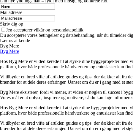
Din nye yndlingsmail – fyldt med indsigt og konkrete råd.
Mailadresse
Skriv dig op
Jeg accepterer vilkår og persondatapolitik.
Du accepterer vores betingelser og databehandling, når du tilmelder di
Lær os at kende
Byg Mere
Byg Mere
Hos Byg Mere er vi dedikerede til at styrke dine byggeprojekter med vid
platform, hvor både professionelle håndværkere og entusiaster kan find
Vi tilbyder en bred vifte af artikler, guides og tips, der dækker alt fra 
brænder for at dele deres erfaringer. Uanset om du er i gang med et størr
Byg Mere eksisterer, fordi vi mener, at viden er nøglen til succes i byg
Vores mål er at oplyse, inspirere og motivere, så du kan tage informered
Hos Byg Mere er vi dedikerede til at styrke dine byggeprojekter med vid
platform, hvor både professionelle håndværkere og entusiaster kan find
Vi tilbyder en bred vifte af artikler, guides og tips, der dækker alt fra 
brænder for at dele deres erfaringer. Uanset om du er i gang med et størr