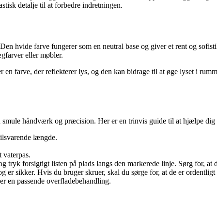
stisk detalje til at forbedre indretningen.
t. Den hvide farve fungerer som en neutral base og giver et rent og sofist
gfarver eller møbler.
r en farve, der reflekterer lys, og den kan bidrage til at øge lyset i rum
n smule håndværk og præcision. Her er en trinvis guide til at hjælpe dig m
tilsvarende længde.
t vaterpas.
g tryk forsigtigt listen på plads langs den markerede linje. Sørg for, at 
g er sikker. Hvis du bruger skruer, skal du sørge for, at de er ordentligt 
ller en passende overfladebehandling.