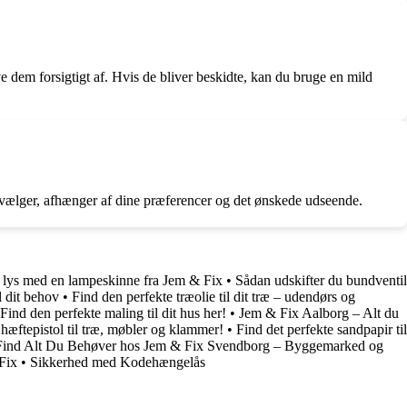
e dem forsigtigt af. Hvis de bliver beskidte, kan du bruge en mild
 vælger, afhænger af dine præferencer og det ønskede udseende.
e lys med en lampeskinne fra Jem & Fix
•
Sådan udskifter du bundventil
l dit behov
•
Find den perfekte træolie til dit træ – udendørs og
 Find den perfekte maling til dit hus her!
•
Jem & Fix Aalborg – Alt du
hæftepistol til træ, møbler og klammer!
•
Find det perfekte sandpapir til
Find Alt Du Behøver hos Jem & Fix Svendborg – Byggemarked og
 Fix
•
Sikkerhed med Kodehængelås