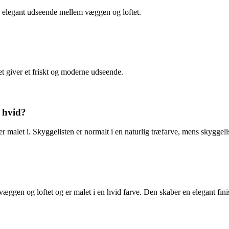
 og elegant udseende mellem væggen og loftet.
ket giver et friskt og moderne udseende.
e hvid?
r malet i. Skyggelisten er normalt i en naturlig træfarve, mens skyggeli
 væggen og loftet og er malet i en hvid farve. Den skaber en elegant fin