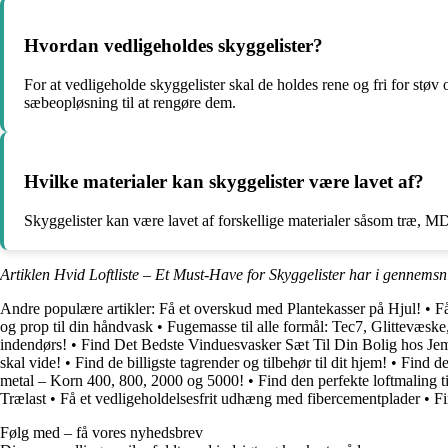
Hvordan vedligeholdes skyggelister?
For at vedligeholde skyggelister skal de holdes rene og fri for stø
sæbeopløsning til at rengøre dem.
Hvilke materialer kan skyggelister være lavet af?
Skyggelister kan være lavet af forskellige materialer såsom træ, 
Artiklen Hvid Loftliste – Et Must-Have for Skyggelister har i gennemsn
Andre populære artikler:
Få et overskud med Plantekasser på Hjul!
•
F
og prop til din håndvask
•
Fugemasse til alle formål: Tec7, Glittevæsk
indendørs!
•
Find Det Bedste Vinduesvasker Sæt Til Din Bolig hos Jem
skal vide!
•
Find de billigste tagrender og tilbehør til dit hjem!
•
Find de
metal – Korn 400, 800, 2000 og 5000!
•
Find den perfekte loftmaling til
Trælast
•
Få et vedligeholdelsesfrit udhæng med fibercementplader
•
Fi
Følg med – få vores nyhedsbrev