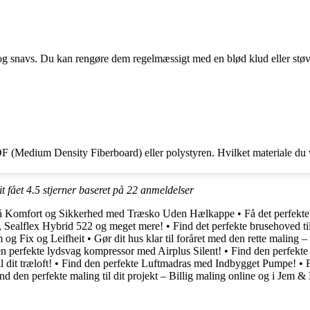
v og snavs. Du kan rengøre dem regelmæssigt med en blød klud eller støv
MDF (Medium Density Fiberboard) eller polystyren. Hvilket materiale du
it fået
4.5
stjerner baseret på
22
anmeldelser
å Komfort og Sikkerhed med Træsko Uden Hælkappe
•
Få det perfekt
e, Sealflex Hybrid 522 og meget mere!
•
Find det perfekte brusehoved ti
 og Fix og Leifheit
•
Gør dit hus klar til foråret med den rette maling –
n perfekte lydsvag kompressor med Airplus Silent!
•
Find den perfekte 
 dit træloft!
•
Find den perfekte Luftmadras med Indbygget Pumpe!
•
nd den perfekte maling til dit projekt – Billig maling online og i Jem &