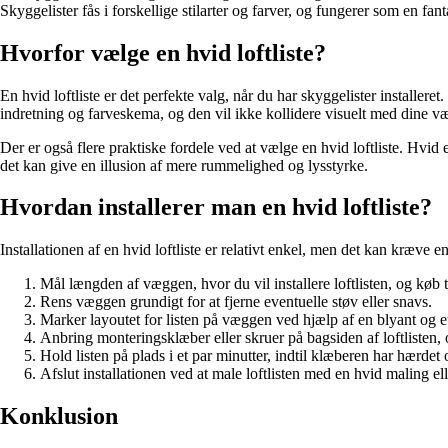
Skyggelister fås i forskellige stilarter og farver, og fungerer som en fanta
Hvorfor vælge en hvid loftliste?
En hvid loftliste er det perfekte valg, når du har skyggelister installere
indretning og farveskema, og den vil ikke kollidere visuelt med dine væ
Der er også flere praktiske fordele ved at vælge en hvid loftliste. Hvid e
det kan give en illusion af mere rummelighed og lysstyrke.
Hvordan installerer man en hvid loftliste?
Installationen af en hvid loftliste er relativt enkel, men det kan kræve e
Mål længden af væggen, hvor du vil installere loftlisten, og køb 
Rens væggen grundigt for at fjerne eventuelle støv eller snavs.
Marker layoutet for listen på væggen ved hjælp af en blyant og e
Anbring monteringsklæber eller skruer på bagsiden af loftlisten, o
Hold listen på plads i et par minutter, indtil klæberen har hærdet o
Afslut installationen ved at male loftlisten med en hvid maling e
Konklusion