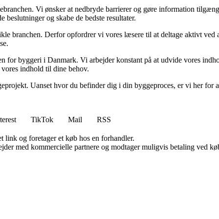
gebranchen. Vi ønsker at nedbryde barrierer og gøre information tilgænge
e beslutninger og skabe de bedste resultater.
ikle branchen. Derfor opfordrer vi vores læsere til at deltage aktivt ved
se.
nden for byggeri i Danmark. Vi arbejder konstant på at udvide vores indh
 vores indhold til dine behov.
eprojekt. Uanset hvor du befinder dig i din byggeproces, er vi her for a
terest
TikTok
Mail
RSS
t link og foretager et køb hos en forhandler.
jder med kommercielle partnere og modtager muligvis betaling ved køb.