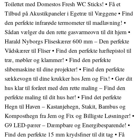
Toilettet med Domestos Fresh WC Sticks!
•
Få et
Tilbud på Akustikpaneler i Egetræ til Væggene
•
Find
den perfekte infrarøde termometer til madlavning!
•
Sådan vælger du den rette gasvarmeovn til dit hjem
•
Harald Nyborgs Fliseskærer 600 mm – Den perfekte
Vådskærer til Fliser
•
Find den perfekte hæftepistol til
træ, møbler og klammer!
•
Find den perfekte
slibemaskine til dine projekter!
•
Find den perfekte
sækkevogn til dine krukker hos Jem og Fix!
•
Gør dit
hus klar til foråret med den rette maling – Find den
perfekte maling til dit hus her!
•
Find det perfekte
Hegn til Haven – Kastanjehegn, Stakit, Bambus og
Komposthegn fra Jem og Fix og Billigste Løsninger!
•
G9 LED-pærer – Dæmpbare og Energibesparende!
•
Find den perfekte 15 mm krydsfiner til dit tag
•
Få