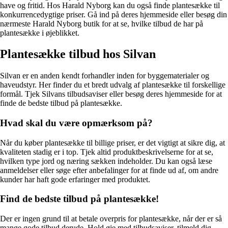
have og fritid. Hos Harald Nyborg kan du også finde plantesække til
konkurrencedygtige priser. Gå ind på deres hjemmeside eller besøg din
nærmeste Harald Nyborg butik for at se, hvilke tilbud de har på
plantesække i øjeblikket.
Plantesække tilbud hos Silvan
Silvan er en anden kendt forhandler inden for byggematerialer og
haveudstyr. Her finder du et bredt udvalg af plantesække til forskellige
formål. Tjek Silvans tilbudsaviser eller besøg deres hjemmeside for at
finde de bedste tilbud på plantesække.
Hvad skal du være opmærksom på?
Når du køber plantesække til billige priser, er det vigtigt at sikre dig, at
kvaliteten stadig er i top. Tjek altid produktbeskrivelserne for at se,
hvilken type jord og næring sækken indeholder. Du kan også læse
anmeldelser eller søge efter anbefalinger for at finde ud af, om andre
kunder har haft gode erfaringer med produktet.
Find de bedste tilbud på plantesække!
Der er ingen grund til at betale overpris for plantesække, når der er så
mange gode tilbud derude. Hold øje med tilbudsaviser, tilmeld dig