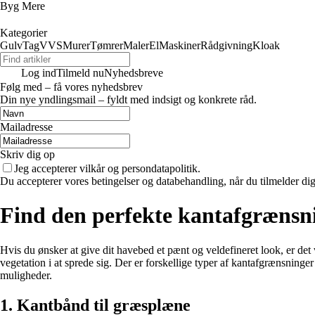
Byg Mere
Kategorier
Gulv
Tag
VVS
Murer
Tømrer
Maler
El
Maskiner
Rådgivning
Kloak
Log ind
Tilmeld nu
Nyhedsbreve
Følg med – få vores nyhedsbrev
Din nye yndlingsmail – fyldt med indsigt og konkrete råd.
Mailadresse
Skriv dig op
Jeg accepterer vilkår og persondatapolitik.
Du accepterer vores betingelser og databehandling, når du tilmelder di
Find den perfekte kantafgrænsnin
Hvis du ønsker at give dit havebed et pænt og veldefineret look, er de
vegetation i at sprede sig. Der er forskellige typer af kantafgrænsninger 
muligheder.
1. Kantbånd til græsplæne