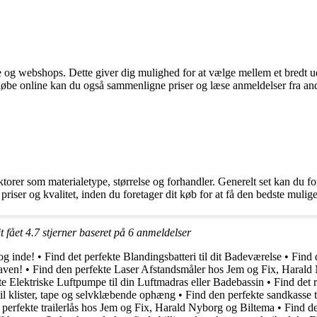
 og webshops. Dette giver dig mulighed for at vælge mellem et bredt udv
købe online kan du også sammenligne priser og læse anmeldelser fra andre
torer som materialetype, størrelse og forhandler. Generelt set kan du f
iser og kvalitet, inden du foretager dit køb for at få den bedste mulige
t fået
4.7
stjerner baseret på
6
anmeldelser
og inde!
•
Find det perfekte Blandingsbatteri til dit Badeværelse
•
Find 
haven!
•
Find den perfekte Laser Afstandsmåler hos Jem og Fix, Harald
te Elektriske Luftpumpe til din Luftmadras eller Badebassin
•
Find det r
l klister, tape og selvklæbende ophæng
•
Find den perfekte sandkasse 
 perfekte trailerlås hos Jem og Fix, Harald Nyborg og Biltema
•
Find de