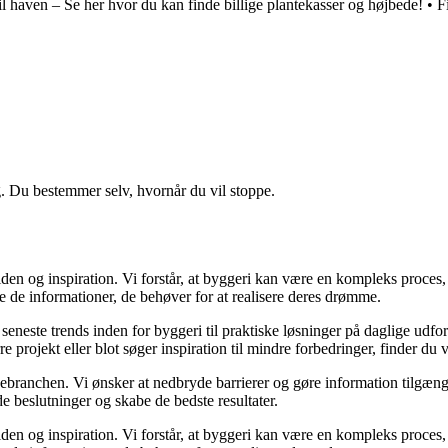
til haven – Se her hvor du kan finde billige plantekasser og højbede!
•
F
g. Du bestemmer selv, hvornår du vil stoppe.
en og inspiration. Vi forstår, at byggeri kan være en kompleks proces, 
e de informationer, de behøver for at realisere deres drømme.
de seneste trends inden for byggeri til praktiske løsninger på daglige udf
e projekt eller blot søger inspiration til mindre forbedringer, finder du
gebranchen. Vi ønsker at nedbryde barrierer og gøre information tilgænge
e beslutninger og skabe de bedste resultater.
en og inspiration. Vi forstår, at byggeri kan være en kompleks proces, 