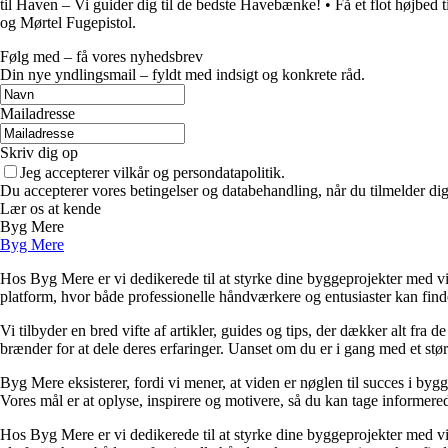
til Haven – Vi guider dig til de bedste Havebænke!
•
Få et flot højbed 
og Mørtel Fugepistol.
Følg med – få vores nyhedsbrev
Din nye yndlingsmail – fyldt med indsigt og konkrete råd.
Mailadresse
Skriv dig op
Jeg accepterer vilkår og persondatapolitik.
Du accepterer vores betingelser og databehandling, når du tilmelder di
Lær os at kende
Byg Mere
Byg Mere
Hos Byg Mere er vi dedikerede til at styrke dine byggeprojekter med vid
platform, hvor både professionelle håndværkere og entusiaster kan find
Vi tilbyder en bred vifte af artikler, guides og tips, der dækker alt fra 
brænder for at dele deres erfaringer. Uanset om du er i gang med et størr
Byg Mere eksisterer, fordi vi mener, at viden er nøglen til succes i byg
Vores mål er at oplyse, inspirere og motivere, så du kan tage informered
Hos Byg Mere er vi dedikerede til at styrke dine byggeprojekter med vid