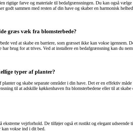
den rigtige farve og materiale til bedafgrænsningen. Du kan også vælge m
sser godt sammen med resten af ​​din have og skaber en harmonisk helhed
de græs væk fra blomsterbede?
de ved at skabe en barriere, som græsset ikke kan vokse igennem. Den
e har brug for at trives. Ved at installere en bedafgrænsning kan du nem
llige typer af planter?
f planter og skabe separate områder i din have. Det er en effektiv måde a
sning til at adskille køkkenhaven fra blomsterbedene eller til at skabe e
 ekstreme vejrforhold. De tilføjer også et rustikt og elegant udseende 
 kan vokse ind i dit bed.