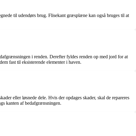
egnede til udendørs brug. Flisekant græsplæne kan også bruges til at
bedafgrænsningen i renden. Derefter fyldes renden op med jord for at
dem fast til eksisterende elementer i haven.
ader eller løsnede dele. Hvis der opdages skader, skal de repareres
ngs kanten af ​​bedafgrænsningen.