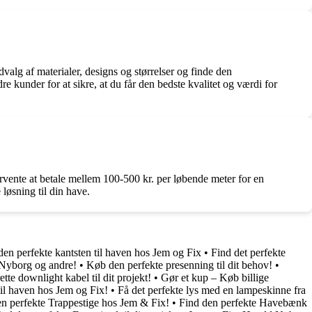
alg af materialer, designs og størrelser og finde den
 kunder for at sikre, at du får den bedste kvalitet og værdi for
orvente at betale mellem 100-500 kr. per løbende meter for en
 løsning til din have.
den perfekte kantsten til haven hos Jem og Fix
•
Find det perfekte
 Nyborg og andre!
•
Køb den perfekte presenning til dit behov!
•
ette downlight kabel til dit projekt!
•
Gør et kup – Køb billige
til haven hos Jem og Fix!
•
Få det perfekte lys med en lampeskinne fra
n perfekte Trappestige hos Jem & Fix!
•
Find den perfekte Havebænk