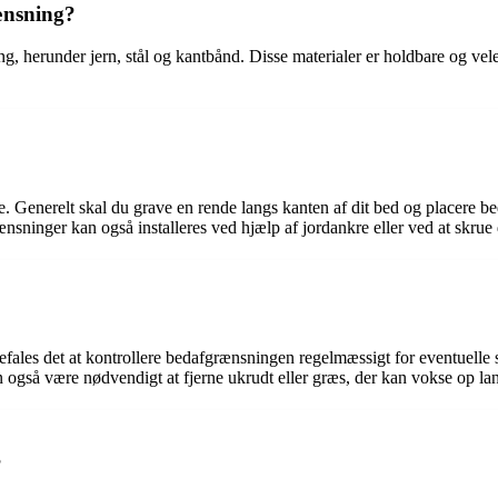
rænsning?
ng, herunder jern, stål og kantbånd. Disse materialer er holdbare og vel
e. Generelt skal du grave en rende langs kanten af ​​dit bed og placere 
ænsninger kan også installeres ved hjælp af jordankre eller ved at skrue 
les det at kontrollere bedafgrænsningen regelmæssigt for eventuelle sk
kan også være nødvendigt at fjerne ukrudt eller græs, der kan vokse op la
?