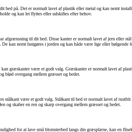
t bed på. Det er normalt lavet af plastik eller metal og kan nemt instal
lde og kan let flyttes eller udskiftes efter behov.
ar afgrænsning til dit bed. Disse kanter er normalt lavet af jern eller stål
e kan nemt fastgøres i jorden og kan både være lige eller bølgende for a
kan græskanter være et godt valg. Græskanter er normalt lavet af plastik 
 og blød overgang mellem græsset og bedet.
tålkant være et godt valg. Stålkant til bed er normalt lavet af rustfrit s
rden og skaber en ren og skarp overgang mellem græsset og bedet.
 mulighed for at lave små blomsterbed langs din græsplæne, kan en flisek