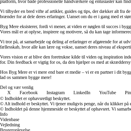
platform, hvor både professionelle håndværkere og entusiaster kan find
Vi tilbyder en bred vifte af artikler, guides og tips, der dækker alt fra 
brænder for at dele deres erfaringer. Uanset om du er i gang med et størr
Byg Mere eksisterer, fordi vi mener, at viden er nøglen til succes i byg
Vores mål er at oplyse, inspirere og motivere, så du kan tage informered
Vi tror på, at samarbejde og deling af erfaringer er afgørende for at udv
fællesskab, hvor alle kan lære og vokse, uanset deres niveau af eksperti
Vores vision er at blive den foretrukne kilde til viden og inspiration i
for. Din feedback er vigtig for os, da den hjælper os med at skræddersy
Hos Byg Mere er vi mere end bare et medie – vi er en partner i dit bygg
lad os sammen bygge mere!
Del og vær venlig
X
Facebook
Instagram
LinkedIn
YouTube
Pin
© Indholdet er ophavsretligt beskyttet.
© Alt indhold er beskyttet. Vi tjener muligvis penge, når du klikker på e
© Indholdet på denne hjemmeside er beskyttet af ophavsret. Vi samarbe
Info
Videnbase
Vejledning
Brugeroplevelse