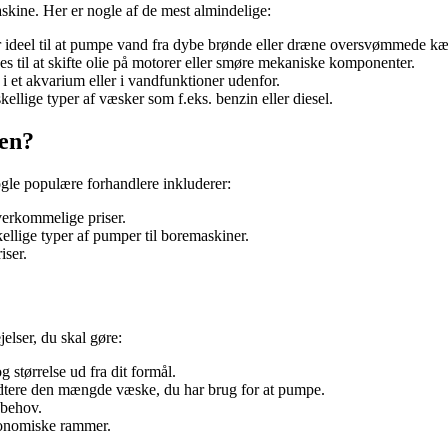
skine. Her er nogle af de mest almindelige:
 ideel til at pumpe vand fra dybe brønde eller dræne oversvømmede kæ
s til at skifte olie på motorer eller smøre mekaniske komponenter.
 i et akvarium eller i vandfunktioner udenfor.
llige typer af væsker som f.eks. benzin eller diesel.
nen?
ogle populære forhandlere inkluderer:
verkommelige priser.
ellige typer af pumper til boremaskiner.
iser.
elser, du skal gøre:
størrelse ud fra dit formål.
ndtere den mængde væske, du har brug for at pumpe.
 behov.
økonomiske rammer.