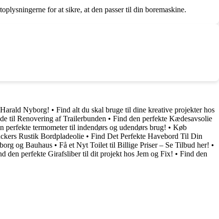
oplysningerne for at sikre, at den passer til din boremaskine.
g Harald Nyborg!
•
Find alt du skal bruge til dine kreative projekter hos
ade til Renovering af Trailerbunden
•
Find den perfekte Kædesavsolie
n perfekte termometer til indendørs og udendørs brug!
•
Køb
ckers Rustik Bordpladeolie
•
Find Det Perfekte Havebord Til Din
yborg og Bauhaus
•
Få et Nyt Toilet til Billige Priser – Se Tilbud her!
•
nd den perfekte Girafsliber til dit projekt hos Jem og Fix!
•
Find den