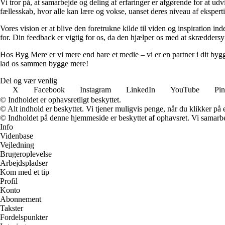
Vi tror på, at samarbejde og deling af erfaringer er afgørende for at udv
fællesskab, hvor alle kan lære og vokse, uanset deres niveau af eksperti
Vores vision er at blive den foretrukne kilde til viden og inspiration i
for. Din feedback er vigtig for os, da den hjælper os med at skræddersy
Hos Byg Mere er vi mere end bare et medie – vi er en partner i dit bygg
lad os sammen bygge mere!
Del og vær venlig
X
Facebook
Instagram
LinkedIn
YouTube
Pin
© Indholdet er ophavsretligt beskyttet.
© Alt indhold er beskyttet. Vi tjener muligvis penge, når du klikker på e
© Indholdet på denne hjemmeside er beskyttet af ophavsret. Vi samarbe
Info
Videnbase
Vejledning
Brugeroplevelse
Arbejdspladser
Kom med et tip
Profil
Konto
Abonnement
Takster
Fordelspunkter