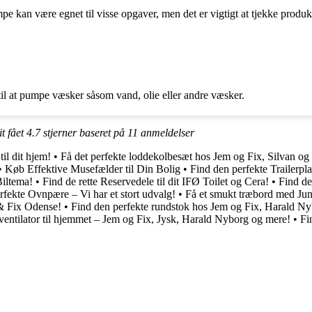
e kan være egnet til visse opgaver, men det er vigtigt at tjekke produkt
il at pumpe væsker såsom vand, olie eller andre væsker.
t fået
4.7
stjerner baseret på
11
anmeldelser
il dit hjem!
•
Få det perfekte loddekolbesæt hos Jem og Fix, Silvan o
•
Køb Effektive Musefælder til Din Bolig
•
Find den perfekte Trailerpl
Biltema!
•
Find de rette Reservedele til dit IFØ Toilet og Cera!
•
Find de
rfekte Ovnpære – Vi har et stort udvalg!
•
Få et smukt træbord med Jun
 & Fix Odense!
•
Find den perfekte rundstok hos Jem og Fix, Harald N
ventilator til hjemmet – Jem og Fix, Jysk, Harald Nyborg og mere!
•
Fi