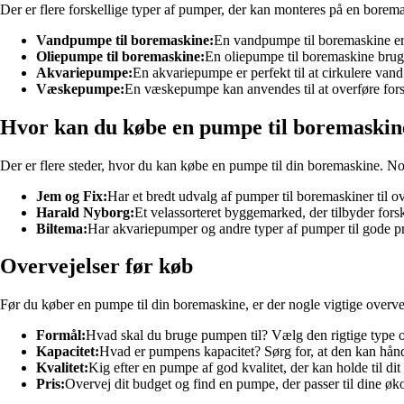
Der er flere forskellige typer af pumper, der kan monteres på en borema
Vandpumpe til boremaskine:
En vandpumpe til boremaskine er
Oliepumpe til boremaskine:
En oliepumpe til boremaskine bruge
Akvariepumpe:
En akvariepumpe er perfekt til at cirkulere vand
Væskepumpe:
En væskepumpe kan anvendes til at overføre forske
Hvor kan du købe en pumpe til boremaski
Der er flere steder, hvor du kan købe en pumpe til din boremaskine. N
Jem og Fix:
Har et bredt udvalg af pumper til boremaskiner til o
Harald Nyborg:
Et velassorteret byggemarked, der tilbyder forsk
Biltema:
Har akvariepumper og andre typer af pumper til gode pr
Overvejelser før køb
Før du køber en pumpe til din boremaskine, er der nogle vigtige overvej
Formål:
Hvad skal du bruge pumpen til? Vælg den rigtige type og 
Kapacitet:
Hvad er pumpens kapacitet? Sørg for, at den kan hå
Kvalitet:
Kig efter en pumpe af god kvalitet, der kan holde til dit
Pris:
Overvej dit budget og find en pumpe, der passer til dine 