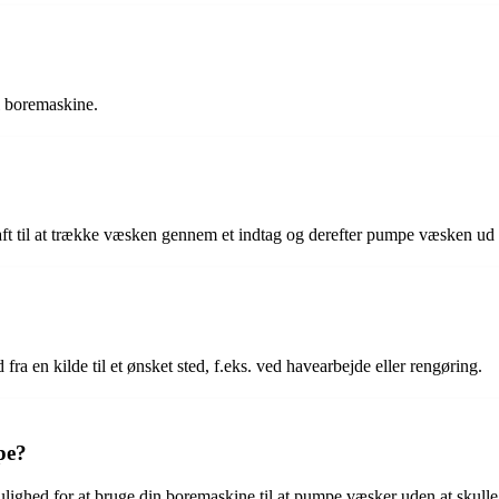
l boremaskine.
ft til at trække væsken gennem et indtag og derefter pumpe væsken ud
ra en kilde til et ønsket sted, f.eks. ved havearbejde eller rengøring.
pe?
lighed for at bruge din boremaskine til at pumpe væsker uden at skulle