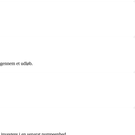
 gennem et udløb.
 investere i en separat pumpeenhed.