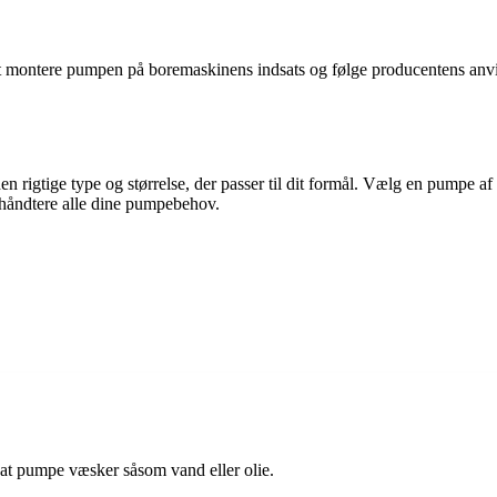
ot montere pumpen på boremaskinens indsats og følge producentens anvis
rigtige type og størrelse, der passer til dit formål. Vælg en pumpe af go
t håndtere alle dine pumpebehov.
 at pumpe væsker såsom vand eller olie.