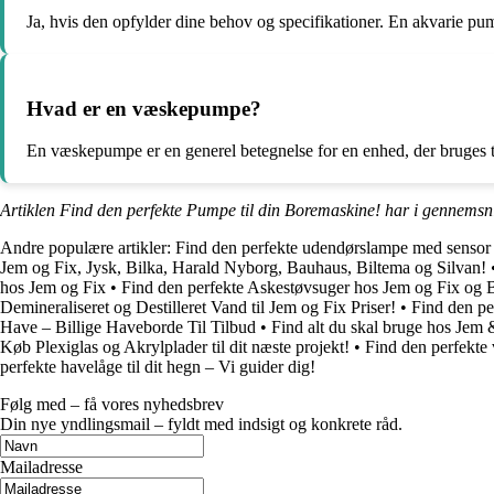
Ja, hvis den opfylder dine behov og specifikationer. En akvarie pump
Hvad er en væskepumpe?
En væskepumpe er en generel betegnelse for en enhed, der bruges t
Artiklen Find den perfekte Pumpe til din Boremaskine! har i gennemsni
Andre populære artikler:
Find den perfekte udendørslampe med sensor t
Jem og Fix, Jysk, Bilka, Harald Nyborg, Bauhaus, Biltema og Silvan!
hos Jem og Fix
•
Find den perfekte Askestøvsuger hos Jem og Fix og 
Demineraliseret og Destilleret Vand til Jem og Fix Priser!
•
Find den pe
Have – Billige Haveborde Til Tilbud
•
Find alt du skal bruge hos Jem
Køb Plexiglas og Akrylplader til dit næste projekt!
•
Find den perfekte 
perfekte havelåge til dit hegn – Vi guider dig!
Følg med – få vores nyhedsbrev
Din nye yndlingsmail – fyldt med indsigt og konkrete råd.
Mailadresse