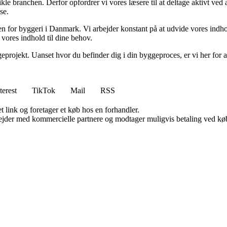
ikle branchen. Derfor opfordrer vi vores læsere til at deltage aktivt ved
se.
nden for byggeri i Danmark. Vi arbejder konstant på at udvide vores indh
 vores indhold til dine behov.
eprojekt. Uanset hvor du befinder dig i din byggeproces, er vi her for a
terest
TikTok
Mail
RSS
t link og foretager et køb hos en forhandler.
jder med kommercielle partnere og modtager muligvis betaling ved køb.