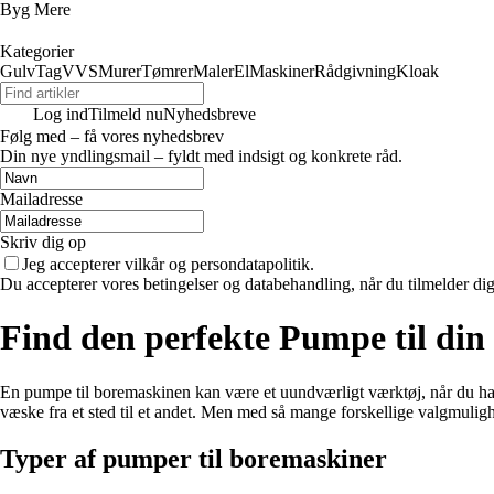
Byg Mere
Kategorier
Gulv
Tag
VVS
Murer
Tømrer
Maler
El
Maskiner
Rådgivning
Kloak
Log ind
Tilmeld nu
Nyhedsbreve
Følg med – få vores nyhedsbrev
Din nye yndlingsmail – fyldt med indsigt og konkrete råd.
Mailadresse
Skriv dig op
Jeg accepterer vilkår og persondatapolitik.
Du accepterer vores betingelser og databehandling, når du tilmelder di
Find den perfekte Pumpe til di
En pumpe til boremaskinen kan være et uundværligt værktøj, når du ha
væske fra et sted til et andet. Men med så mange forskellige valgmulighe
Typer af pumper til boremaskiner