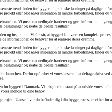
e de informationer, de behøver for at realisere deres drømme.
de seneste trends inden for byggeri til praktiske løsninger på daglige udf
e projekt eller blot søger inspiration til mindre forbedringer, finder du
gebranchen. Vi ønsker at nedbryde barrierer og gøre information tilgænge
e beslutninger og skabe de bedste resultater.
en og inspiration. Vi forstår, at byggeri kan være en kompleks proces, 
e de informationer, de behøver for at realisere deres drømme.
de seneste trends inden for byggeri til praktiske løsninger på daglige udf
e projekt eller blot søger inspiration til mindre forbedringer, finder du
gebranchen. Vi ønsker at nedbryde barrierer og gøre information tilgænge
e beslutninger og skabe de bedste resultater.
ikle branchen. Derfor opfordrer vi vores læsere til at deltage aktivt ved
se.
nden for byggeri i Danmark. Vi arbejder konstant på at udvide vores indh
 vores indhold til dine behov.
eprojekt. Uanset hvor du befinder dig i din byggeproces, er vi her for a