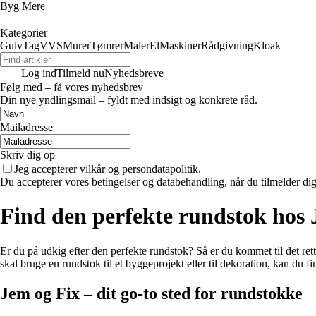
Byg Mere
Kategorier
Gulv
Tag
VVS
Murer
Tømrer
Maler
El
Maskiner
Rådgivning
Kloak
Log ind
Tilmeld nu
Nyhedsbreve
Følg med – få vores nyhedsbrev
Din nye yndlingsmail – fyldt med indsigt og konkrete råd.
Mailadresse
Skriv dig op
Jeg accepterer vilkår og persondatapolitik.
Du accepterer vores betingelser og databehandling, når du tilmelder di
Find den perfekte rundstok hos
Er du på udkig efter den perfekte rundstok? Så er du kommet til det ret
skal bruge en rundstok til et byggeprojekt eller til dekoration, kan du f
Jem og Fix – dit go-to sted for rundstokke