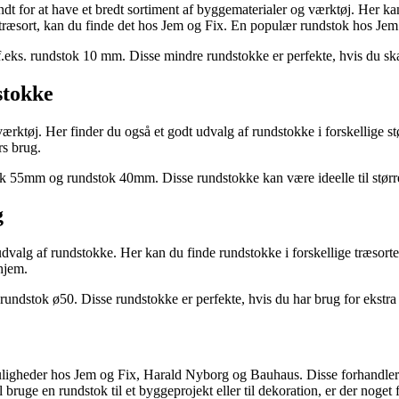
for at have et bredt sortiment af byggematerialer og værktøj. Her kan d
en træsort, kan du finde det hos Jem og Fix. En populær rundstok hos Je
eks. rundstok 10 mm. Disse mindre rundstokke er perfekte, hvis du skal b
stokke
ktøj. Her finder du også et godt udvalg af rundstokke i forskellige st
rs brug.
k 55mm og rundstok 40mm. Disse rundstokke kan være ideelle til større 
g
valg af rundstokke. Her kan du finde rundstokke i forskellige træsorte
 hjem.
undstok ø50. Disse rundstokke er perfekte, hvis du har brug for ekstra 
uligheder hos Jem og Fix, Harald Nyborg og Bauhaus. Disse forhandlere t
 bruge en rundstok til et byggeprojekt eller til dekoration, er der noget