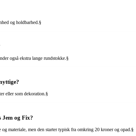
ønhed og holdbarhed.§
?
under også ekstra lange rundstokke.§
nyttige?
er eller som dekoration.§
s Jem og Fix?
e og materiale, men den starter typisk fra omkring 20 kroner og opad.§