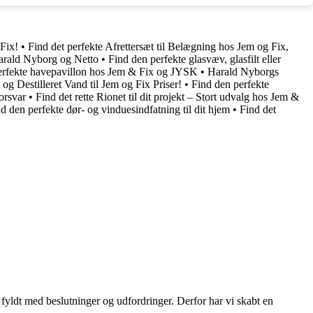
 Fix!
•
Find det perfekte Afrettersæt til Belægning hos Jem og Fix,
arald Nyborg og Netto
•
Find den perfekte glasvæv, glasfilt eller
erfekte havepavillon hos Jem & Fix og JYSK
•
Harald Nyborgs
og Destilleret Vand til Jem og Fix Priser!
•
Find den perfekte
forsvar
•
Find det rette Rionet til dit projekt – Stort udvalg hos Jem &
d den perfekte dør- og vinduesindfatning til dit hjem
•
Find det
fyldt med beslutninger og udfordringer. Derfor har vi skabt en