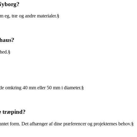
 Nyborg?
m eg, træ og andre materialer.§
uhaus?
rhed.§
r de omkring 40 mm eller 50 mm i diameter.§
e træpind?
antet form. Det afhænger af dine præferencer og projekternes behov.§