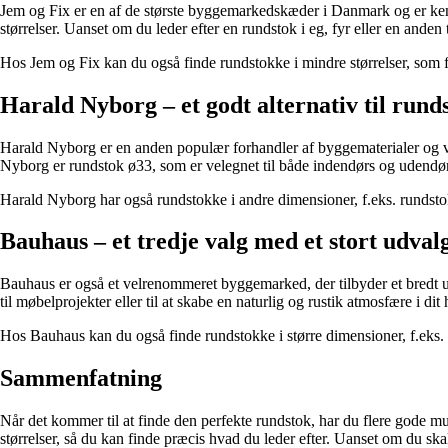
Jem og Fix er en af de største byggemarkedskæder i Danmark og er kendt 
størrelser. Uanset om du leder efter en rundstok i eg, fyr eller en and
Hos Jem og Fix kan du også finde rundstokke i mindre størrelser, som f.
Harald Nyborg – et godt alternativ til rund
Harald Nyborg er en anden populær forhandler af byggematerialer og vær
Nyborg er rundstok ø33, som er velegnet til både indendørs og udendø
Harald Nyborg har også rundstokke i andre dimensioner, f.eks. rundsto
Bauhaus – et tredje valg med et stort udval
Bauhaus er også et velrenommeret byggemarked, der tilbyder et bredt ud
til møbelprojekter eller til at skabe en naturlig og rustik atmosfære i dit
Hos Bauhaus kan du også finde rundstokke i større dimensioner, f.eks. r
Sammenfatning
Når det kommer til at finde den perfekte rundstok, har du flere gode m
størrelser, så du kan finde præcis hvad du leder efter. Uanset om du skal