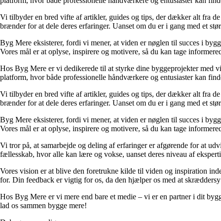
platform, hvor både professionelle håndværkere og entusiaster kan find
Vi tilbyder en bred vifte af artikler, guides og tips, der dækker alt fra 
brænder for at dele deres erfaringer. Uanset om du er i gang med et størr
Byg Mere eksisterer, fordi vi mener, at viden er nøglen til succes i byg
Vores mål er at oplyse, inspirere og motivere, så du kan tage informered
Hos Byg Mere er vi dedikerede til at styrke dine byggeprojekter med vid
platform, hvor både professionelle håndværkere og entusiaster kan find
Vi tilbyder en bred vifte af artikler, guides og tips, der dækker alt fra 
brænder for at dele deres erfaringer. Uanset om du er i gang med et størr
Byg Mere eksisterer, fordi vi mener, at viden er nøglen til succes i byg
Vores mål er at oplyse, inspirere og motivere, så du kan tage informered
Vi tror på, at samarbejde og deling af erfaringer er afgørende for at udv
fællesskab, hvor alle kan lære og vokse, uanset deres niveau af eksperti
Vores vision er at blive den foretrukne kilde til viden og inspiration i
for. Din feedback er vigtig for os, da den hjælper os med at skræddersy
Hos Byg Mere er vi mere end bare et medie – vi er en partner i dit bygg
lad os sammen bygge mere!