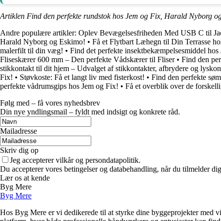
Artiklen Find den perfekte rundstok hos Jem og Fix, Harald Nyborg o
Andre populære artikler:
Oplev Bevægelsesfriheden Med USB C til Jac
Harald Nyborg og Eskimo!
•
Få et Flytbart Læhegn til Din Terrasse h
malerfilt til din væg!
•
Find det perfekte insektbekæmpelsesmiddel hos
Fliseskærer 600 mm – Den perfekte Vådskærer til Fliser
•
Find den per
stikkontakt til dit hjem – Udvalget af stikkontakter, afbrydere og lyskont
Fix!
•
Støvkoste: Få et langt liv med fisterkost!
•
Find den perfekte søm 
perfekte vådrumsgips hos Jem og Fix!
•
Få et overblik over de forskellig
Følg med – få vores nyhedsbrev
Din nye yndlingsmail – fyldt med indsigt og konkrete råd.
Mailadresse
Skriv dig op
Jeg accepterer vilkår og persondatapolitik.
Du accepterer vores betingelser og databehandling, når du tilmelder di
Lær os at kende
Byg Mere
Byg Mere
Hos Byg Mere er vi dedikerede til at styrke dine byggeprojekter med vid