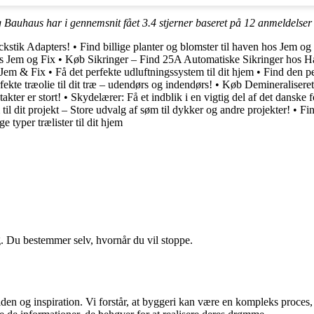
g Bauhaus har i gennemsnit fået
3.4
stjerner baseret på
12
anmeldelser
kstik Adapters!
•
Find billige planter og blomster til haven hos Jem og
os Jem og Fix
•
Køb Sikringer – Find 25A Automatiske Sikringer hos H
 Jem & Fix
•
Få det perfekte udluftningssystem til dit hjem
•
Find den p
fekte træolie til dit træ – udendørs og indendørs!
•
Køb Demineraliseret 
akter er stort!
•
Skydelærer: Få et indblik i en vigtig del af det danske 
til dit projekt – Store udvalg af søm til dykker og andre projekter!
•
Fin
e typer trælister til dit hjem
g. Du bestemmer selv, hvornår du vil stoppe.
en og inspiration. Vi forstår, at byggeri kan være en kompleks proces, 