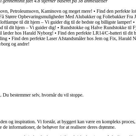
 i gennemsnit fået
4.8
stjerner baseret på
38
anmeldelser
Gasovn, Petroleumsovn, Kaminovn og meget mere!
•
Find den perfekte lof
Få Større Opbevaringsmuligheder Med Alubakker og Foliebakker Fra 
loftlampe til dit hjem – Vi guider dig til de bedste og billigste lamper!
•
 til dit hjem – Vi guider dig!
•
Rundstokke og Halve Rundstokke til F
til læder hos Harald Nyborg!
•
Find den perfekte LR14/C-batteri til dit 
ling
•
Find den perfekte Laser Afstandsmåler hos Jem og Fix, Harald 
Nyborg og andre!
g. Du bestemmer selv, hvornår du vil stoppe.
en og inspiration. Vi forstår, at byggeri kan være en kompleks proces, 
e de informationer, de behøver for at realisere deres drømme.