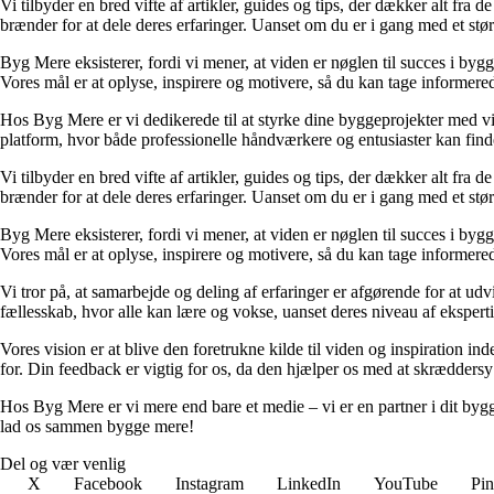
Vi tilbyder en bred vifte af artikler, guides og tips, der dækker alt fra 
brænder for at dele deres erfaringer. Uanset om du er i gang med et størr
Byg Mere eksisterer, fordi vi mener, at viden er nøglen til succes i byg
Vores mål er at oplyse, inspirere og motivere, så du kan tage informered
Hos Byg Mere er vi dedikerede til at styrke dine byggeprojekter med vid
platform, hvor både professionelle håndværkere og entusiaster kan find
Vi tilbyder en bred vifte af artikler, guides og tips, der dækker alt fra 
brænder for at dele deres erfaringer. Uanset om du er i gang med et størr
Byg Mere eksisterer, fordi vi mener, at viden er nøglen til succes i byg
Vores mål er at oplyse, inspirere og motivere, så du kan tage informered
Vi tror på, at samarbejde og deling af erfaringer er afgørende for at udv
fællesskab, hvor alle kan lære og vokse, uanset deres niveau af eksperti
Vores vision er at blive den foretrukne kilde til viden og inspiration i
for. Din feedback er vigtig for os, da den hjælper os med at skræddersy
Hos Byg Mere er vi mere end bare et medie – vi er en partner i dit bygg
lad os sammen bygge mere!
Del og vær venlig
X
Facebook
Instagram
LinkedIn
YouTube
Pin