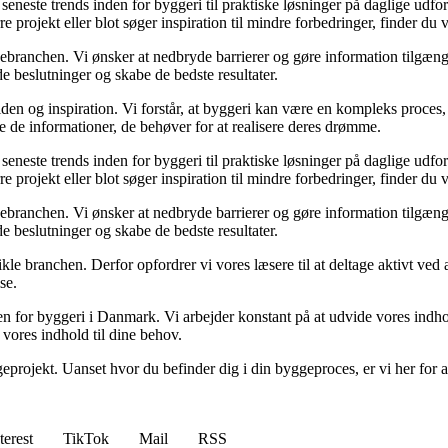
de seneste trends inden for byggeri til praktiske løsninger på daglige udf
e projekt eller blot søger inspiration til mindre forbedringer, finder du
gebranchen. Vi ønsker at nedbryde barrierer og gøre information tilgænge
e beslutninger og skabe de bedste resultater.
en og inspiration. Vi forstår, at byggeri kan være en kompleks proces, 
e de informationer, de behøver for at realisere deres drømme.
de seneste trends inden for byggeri til praktiske løsninger på daglige udf
e projekt eller blot søger inspiration til mindre forbedringer, finder du
gebranchen. Vi ønsker at nedbryde barrierer og gøre information tilgænge
e beslutninger og skabe de bedste resultater.
ikle branchen. Derfor opfordrer vi vores læsere til at deltage aktivt ved
se.
nden for byggeri i Danmark. Vi arbejder konstant på at udvide vores indh
 vores indhold til dine behov.
eprojekt. Uanset hvor du befinder dig i din byggeproces, er vi her for a
terest
TikTok
Mail
RSS