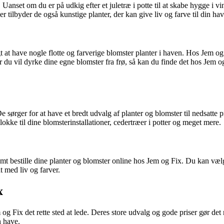
 Uanset om du er på udkig efter et juletræ i potte til at skabe hygge i vi
r tilbyder de også kunstige planter, der kan give liv og farve til din h
 at have nogle flotte og farverige blomster planter i haven. Hos Jem og 
 du vil dyrke dine egne blomster fra frø, så kan du finde det hos Jem o
e sørger for at have et bredt udvalg af planter og blomster til nedsatte
kke til dine blomsterinstallationer, cedertræer i potter og meget mere.
mt bestille dine planter og blomster online hos Jem og Fix. Du kan vælge
 med liv og farver.
x
Jem og Fix det rette sted at lede. Deres store udvalg og gode priser gø
n have.