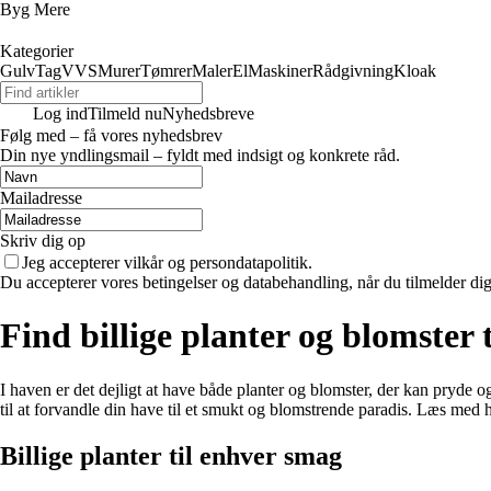
Byg Mere
Kategorier
Gulv
Tag
VVS
Murer
Tømrer
Maler
El
Maskiner
Rådgivning
Kloak
Log ind
Tilmeld nu
Nyhedsbreve
Følg med – få vores nyhedsbrev
Din nye yndlingsmail – fyldt med indsigt og konkrete råd.
Mailadresse
Skriv dig op
Jeg accepterer vilkår og persondatapolitik.
Du accepterer vores betingelser og databehandling, når du tilmelder di
Find billige planter og blomster 
I haven er det dejligt at have både planter og blomster, der kan pryde o
til at forvandle din have til et smukt og blomstrende paradis. Læs med h
Billige planter til enhver smag