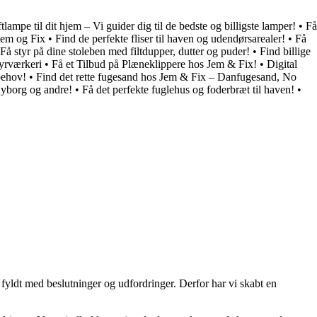
tlampe til dit hjem – Vi guider dig til de bedste og billigste lamper!
•
Få
Jem og Fix
•
Find de perfekte fliser til haven og udendørsarealer!
•
Få
Få styr på dine stoleben med filtdupper, dutter og puder!
•
Find billige
yrværkeri
•
Få et Tilbud på Plæneklippere hos Jem & Fix!
•
Digital
behov!
•
Find det rette fugesand hos Jem & Fix – Danfugesand, No
Nyborg og andre!
•
Få det perfekte fuglehus og foderbræt til haven!
•
fyldt med beslutninger og udfordringer. Derfor har vi skabt en