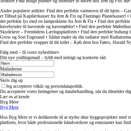
Artiklen Find billige planter og blomster til haven hos Jem og Fix! har
Andre populære artikler:
Find den perfekte varmeovn til dit hjem – 
et Tilbud på Kapilærkasser fra Jem & Fix og Flamingo Plantekasser!
•
det perfekte lys med en lampeskinne fra Jem & Fix
•
Find den perfekte 
havehynder til havestole og havemøbler!
•
Find den perfekte Møbelhund
Skydelære – Fremtidens Læringsplatform
•
Find den perfekte hultang 
Grow og Sort Fugesand
•
Sådan maler du din radiator med Radiatorma
Find den perfekte svupper til dit toilet – Køb dem hos Føtex, Harald 
Følg med – få vores nyhedsbrev
Din nye yndlingsmail – fyldt med indsigt og konkrete råd.
Mailadresse
Skriv dig op
Jeg accepterer vilkår og persondatapolitik.
Du accepterer vores betingelser og databehandling, når du tilmelder di
Lær os at kende
Byg Mere
Byg Mere
Hos Byg Mere er vi dedikerede til at styrke dine byggeprojekter med vid
platform, hvor både professionelle håndværkere og entusiaster kan find