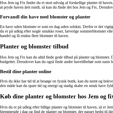
Hos Jem og Fix finder du et stort udvalg af forskellige planter til haven.
at pryde haven året rundt, så kan du finde det hos Jem og Fix. Derudove
Forvandl din have med blomster og planter
En have uden blomster er som en dag uden solskin. Derfor er det vigtigt
du er på udkig efter nogle smukke roser, farverige sommerblomster eller
handel og få endnu flere blomster til haven.
Planter og blomster tilbud
Hos Jem og Fix kan du altid finde gode tilbud på planter og blomster. D
budgettet. Derudover kan du også finde andre havetilbehør som oasis blo
Bestil dine planter online
Hvis du ikke har tid til at besøge en fysisk butik, kan du nemt og bekve
den måde kan du spare tid og energi og stadig skabe en smuk have fyldt
Køb dine planter og blomster hos Jem og fi
Hvis du er på udkig efter billige planter og blomster til haven, så er 
hjemmeside i dag og find de planter og blomster, der passer bedst til di