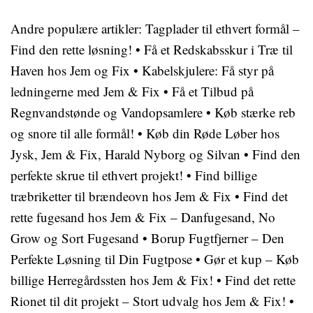
Andre populære artikler:
Tagplader til ethvert formål –
Find den rette løsning!
•
Få et Redskabsskur i Træ til
Haven hos Jem og Fix
•
Kabelskjulere: Få styr på
ledningerne med Jem & Fix
•
Få et Tilbud på
Regnvandstønde og Vandopsamlere
•
Køb stærke reb
og snore til alle formål!
•
Køb din Røde Løber hos
Jysk, Jem & Fix, Harald Nyborg og Silvan
•
Find den
perfekte skrue til ethvert projekt!
•
Find billige
træbriketter til brændeovn hos Jem & Fix
•
Find det
rette fugesand hos Jem & Fix – Danfugesand, No
Grow og Sort Fugesand
•
Borup Fugtfjerner – Den
Perfekte Løsning til Din Fugtpose
•
Gør et kup – Køb
billige Herregårdssten hos Jem & Fix!
•
Find det rette
Rionet til dit projekt – Stort udvalg hos Jem & Fix!
•