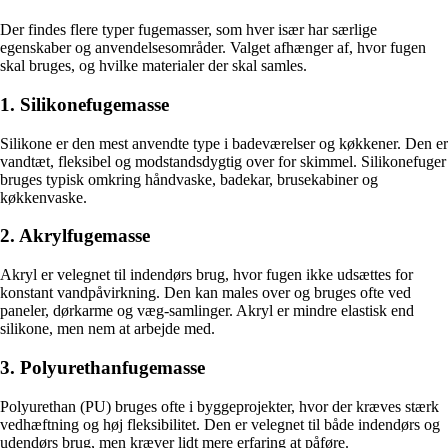
Der findes flere typer fugemasser, som hver især har særlige
egenskaber og anvendelsesområder. Valget afhænger af, hvor fugen
skal bruges, og hvilke materialer der skal samles.
1. Silikonefugemasse
Silikone er den mest anvendte type i badeværelser og køkkener. Den er
vandtæt, fleksibel og modstandsdygtig over for skimmel. Silikonefuger
bruges typisk omkring håndvaske, badekar, brusekabiner og
køkkenvaske.
2. Akrylfugemasse
Akryl er velegnet til indendørs brug, hvor fugen ikke udsættes for
konstant vandpåvirkning. Den kan males over og bruges ofte ved
paneler, dørkarme og væg-samlinger. Akryl er mindre elastisk end
silikone, men nem at arbejde med.
3. Polyurethanfugemasse
Polyurethan (PU) bruges ofte i byggeprojekter, hvor der kræves stærk
vedhæftning og høj fleksibilitet. Den er velegnet til både indendørs og
udendørs brug, men kræver lidt mere erfaring at påføre.