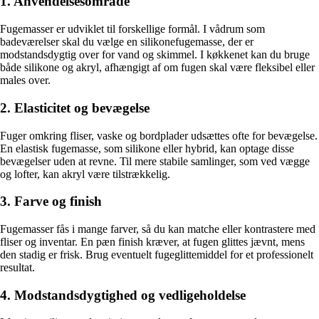
1. Anvendelsesområde
Fugemasser er udviklet til forskellige formål. I vådrum som
badeværelser skal du vælge en silikonefugemasse, der er
modstandsdygtig over for vand og skimmel. I køkkenet kan du bruge
både silikone og akryl, afhængigt af om fugen skal være fleksibel eller
males over.
2. Elasticitet og bevægelse
Fuger omkring fliser, vaske og bordplader udsættes ofte for bevægelse.
En elastisk fugemasse, som silikone eller hybrid, kan optage disse
bevægelser uden at revne. Til mere stabile samlinger, som ved vægge
og lofter, kan akryl være tilstrækkelig.
3. Farve og finish
Fugemasser fås i mange farver, så du kan matche eller kontrastere med
fliser og inventar. En pæn finish kræver, at fugen glittes jævnt, mens
den stadig er frisk. Brug eventuelt fugeglittemiddel for et professionelt
resultat.
4. Modstandsdygtighed og vedligeholdelse