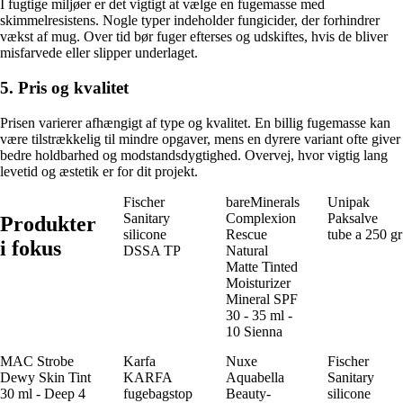
I fugtige miljøer er det vigtigt at vælge en fugemasse med
skimmelresistens. Nogle typer indeholder fungicider, der forhindrer
vækst af mug. Over tid bør fuger efterses og udskiftes, hvis de bliver
misfarvede eller slipper underlaget.
5. Pris og kvalitet
Prisen varierer afhængigt af type og kvalitet. En billig fugemasse kan
være tilstrækkelig til mindre opgaver, mens en dyrere variant ofte giver
bedre holdbarhed og modstandsdygtighed. Overvej, hvor vigtig lang
levetid og æstetik er for dit projekt.
Fischer
bareMinerals
Unipak
Sanitary
Complexion
Paksalve
Produkter
silicone
Rescue
tube a 250 gr
i fokus
DSSA TP
Natural
Matte Tinted
Moisturizer
Mineral SPF
30 - 35 ml -
10 Sienna
MAC Strobe
Karfa
Nuxe
Fischer
Dewy Skin Tint
KARFA
Aquabella
Sanitary
30 ml - Deep 4
fugebagstop
Beauty-
silicone