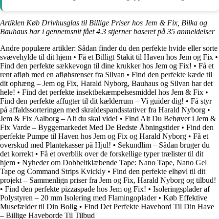
Artiklen Køb Drivhusglas til Billige Priser hos Jem & Fix, Bilka og
Bauhaus har i gennemsnit fået
4.3
stjerner baseret på
35
anmeldelser
Andre populære artikler:
Sådan finder du den perfekte hvide eller sorte
svævehylde til dit hjem
•
Få et Billigt Stakit til Haven hos Jem og Fix
•
Find den perfekte sækkevogn til dine krukker hos Jem og Fix!
•
Få et
rent afløb med en afløbsrenser fra Silvan
•
Find den perfekte kæde til
dit ophæng – Jem og Fix, Harald Nyborg, Bauhaus og Silvan har det
hele!
•
Find det perfekte insektbekæmpelsesmiddel hos Jem & Fix
•
Find den perfekte affugter til dit kælderrum – Vi guider dig!
•
Få styr
på affaldssorteringen med skraldespandsstativer fra Harald Nyborg
•
Jem & Fix Aalborg – Alt du skal vide!
•
Find Alt Du Behøver i Jem &
Fix Varde – Byggemarkedet Med De Bedste Åbningstider
•
Find den
perfekte Pumpe til Haven hos Jem og Fix og Harald Nyborg
•
Få et
overskud med Plantekasser på Hjul!
•
Sekundlim – Sådan bruger du
det korrekt
•
Få et overblik over de forskellige typer trælister til dit
hjem
•
Nyheder om Dobbeltklæbende Tape: Nano Tape, Nano Gel
Tape og Command Strips Kvickly
•
Find den perfekte elhøvl til dit
projekt – Sammenlign priser fra Jem og Fix, Harald Nyborg og tilbud!
•
Find den perfekte pizzaspade hos Jem og Fix!
•
Isoleringsplader af
Polystyren – 20 mm Isolering med Flamingoplader
•
Køb Effektive
Musefælder til Din Bolig
•
Find Det Perfekte Havebord Til Din Have
– Billige Haveborde Til Tilbud