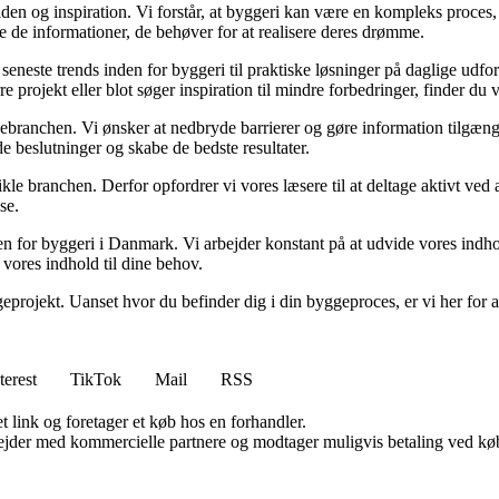
en og inspiration. Vi forstår, at byggeri kan være en kompleks proces, 
e de informationer, de behøver for at realisere deres drømme.
de seneste trends inden for byggeri til praktiske løsninger på daglige udf
e projekt eller blot søger inspiration til mindre forbedringer, finder du
gebranchen. Vi ønsker at nedbryde barrierer og gøre information tilgænge
e beslutninger og skabe de bedste resultater.
ikle branchen. Derfor opfordrer vi vores læsere til at deltage aktivt ved
se.
nden for byggeri i Danmark. Vi arbejder konstant på at udvide vores indh
 vores indhold til dine behov.
eprojekt. Uanset hvor du befinder dig i din byggeproces, er vi her for a
terest
TikTok
Mail
RSS
t link og foretager et køb hos en forhandler.
jder med kommercielle partnere og modtager muligvis betaling ved køb.