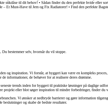
te stikdåse til dit behov!
•
Sådan finder du den perfekte hvide eller sor
ade – Et Must-Have til Jem og Fix Radiatorer!
•
Find den perfekte Bagst
g. Du bestemmer selv, hvornår du vil stoppe.
en og inspiration. Vi forstår, at byggeri kan være en kompleks proces, 
e de informationer, de behøver for at realisere deres drømme.
de seneste trends inden for byggeri til praktiske løsninger på daglige udf
e projekt eller blot søger inspiration til mindre forbedringer, finder du
gebranchen. Vi ønsker at nedbryde barrierer og gøre information tilgænge
e beslutninger og skabe de bedste resultater.