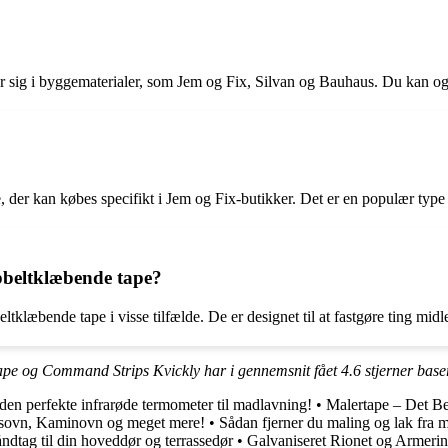
er sig i byggematerialer, som Jem og Fix, Silvan og Bauhaus. Du kan ogs
, der kan købes specifikt i Jem og Fix-butikker. Det er en populær typ
bbeltklæbende tape?
æbende tape i visse tilfælde. De er designet til at fastgøre ting midlert
pe og Command Strips Kvickly har i gennemsnit fået
4.6
stjerner base
den perfekte infrarøde termometer til madlavning!
•
Malertape – Det Be
umsovn, Kaminovn og meget mere!
•
Sådan fjerner du maling og lak fra m
ndtag til din hoveddør og terrassedør
•
Galvaniseret Rionet og Armering