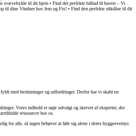
te svævehylde til dit hjem
•
Find det perfekte bålfad til haven – Vi
op til dine Vinduer hos Jem og Fix!
•
Find den perfekte stikdåse til dit
fyldt med beslutninger og udfordringer. Derfor har vi skabt en
ordringer. Vores indhold er nøje udvalgt og skrevet af eksperter, der
 værdifulde ressourcer hos os.
lig for alle, så ingen behøver at føle sig alene i deres byggeeventyr.