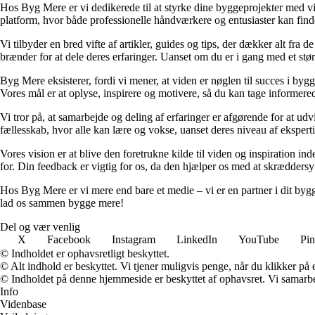
Hos Byg Mere er vi dedikerede til at styrke dine byggeprojekter med vid
platform, hvor både professionelle håndværkere og entusiaster kan find
Vi tilbyder en bred vifte af artikler, guides og tips, der dækker alt fra 
brænder for at dele deres erfaringer. Uanset om du er i gang med et størr
Byg Mere eksisterer, fordi vi mener, at viden er nøglen til succes i byg
Vores mål er at oplyse, inspirere og motivere, så du kan tage informered
Vi tror på, at samarbejde og deling af erfaringer er afgørende for at udv
fællesskab, hvor alle kan lære og vokse, uanset deres niveau af eksperti
Vores vision er at blive den foretrukne kilde til viden og inspiration i
for. Din feedback er vigtig for os, da den hjælper os med at skræddersy
Hos Byg Mere er vi mere end bare et medie – vi er en partner i dit bygg
lad os sammen bygge mere!
Del og vær venlig
X
Facebook
Instagram
LinkedIn
YouTube
Pin
© Indholdet er ophavsretligt beskyttet.
© Alt indhold er beskyttet. Vi tjener muligvis penge, når du klikker på e
© Indholdet på denne hjemmeside er beskyttet af ophavsret. Vi samarbe
Info
Videnbase