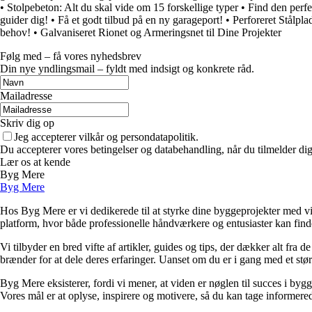
•
Stolpebeton: Alt du skal vide om 15 forskellige typer
•
Find den perfek
guider dig!
•
Få et godt tilbud på en ny garageport!
•
Perforeret Stålpl
behov!
•
Galvaniseret Rionet og Armeringsnet til Dine Projekter
Følg med – få vores nyhedsbrev
Din nye yndlingsmail – fyldt med indsigt og konkrete råd.
Mailadresse
Skriv dig op
Jeg accepterer vilkår og persondatapolitik.
Du accepterer vores betingelser og databehandling, når du tilmelder di
Lær os at kende
Byg Mere
Byg Mere
Hos Byg Mere er vi dedikerede til at styrke dine byggeprojekter med vid
platform, hvor både professionelle håndværkere og entusiaster kan find
Vi tilbyder en bred vifte af artikler, guides og tips, der dækker alt fra 
brænder for at dele deres erfaringer. Uanset om du er i gang med et størr
Byg Mere eksisterer, fordi vi mener, at viden er nøglen til succes i byg
Vores mål er at oplyse, inspirere og motivere, så du kan tage informered