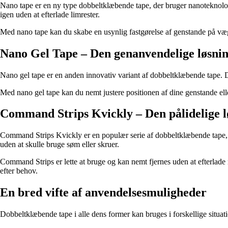
Nano tape er en ny type dobbeltklæbende tape, der bruger nanoteknologi 
igen uden at efterlade limrester.
Med nano tape kan du skabe en usynlig fastgørelse af genstande på vægge
Nano Gel Tape – Den genanvendelige løsni
Nano gel tape er en anden innovativ variant af dobbeltklæbende tape. De
Med nano gel tape kan du nemt justere positionen af dine genstande ell
Command Strips Kvickly – Den pålidelige l
Command Strips Kvickly er en populær serie af dobbeltklæbende tape, de
uden at skulle bruge søm eller skruer.
Command Strips er lette at bruge og kan nemt fjernes uden at efterlade mæ
efter behov.
En bred vifte af anvendelsesmuligheder
Dobbeltklæbende tape i alle dens former kan bruges i forskellige situatio