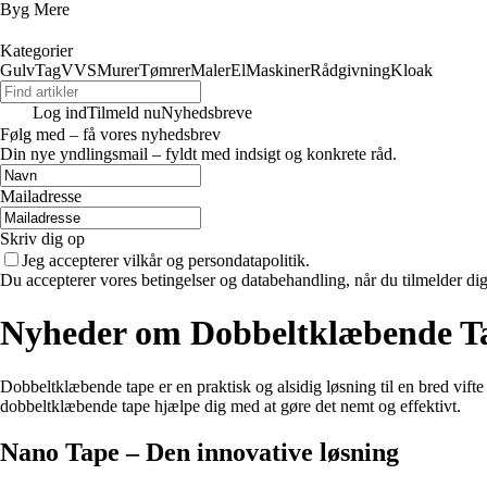
Byg Mere
Kategorier
Gulv
Tag
VVS
Murer
Tømrer
Maler
El
Maskiner
Rådgivning
Kloak
Log ind
Tilmeld nu
Nyhedsbreve
Følg med – få vores nyhedsbrev
Din nye yndlingsmail – fyldt med indsigt og konkrete råd.
Mailadresse
Skriv dig op
Jeg accepterer vilkår og persondatapolitik.
Du accepterer vores betingelser og databehandling, når du tilmelder di
Nyheder om Dobbeltklæbende Ta
Dobbeltklæbende tape er en praktisk og alsidig løsning til en bred vifte
dobbeltklæbende tape hjælpe dig med at gøre det nemt og effektivt.
Nano Tape – Den innovative løsning