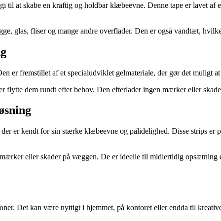
til at skabe en kraftig og holdbar klæbeevne. Denne tape er lavet af et 
, glas, fliser og mange andre overflader. Den er også vandtæt, hvilket 
ng
n er fremstillet af et specialudviklet gelmateriale, der gør det muligt
er flytte dem rundt efter behov. Den efterlader ingen mærker eller skad
øsning
r er kendt for sin stærke klæbeevne og pålidelighed. Disse strips er p
rker eller skader på væggen. De er ideelle til midlertidig opsætning elle
ner. Det kan være nyttigt i hjemmet, på kontoret eller endda til kreative