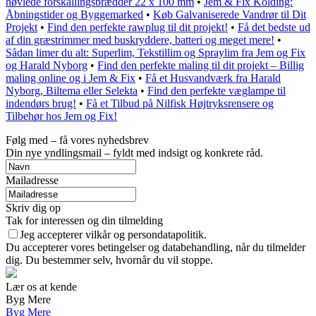
høvlede forskallingsbrædder 22 x 100 mm
•
Jem & Fix Kolding:
Åbningstider og Byggemarked
•
Køb Galvaniserede Vandrør til Dit
Projekt
•
Find den perfekte rawplug til dit projekt!
•
Få det bedste ud
af din græstrimmer med buskryddere, batteri og meget mere!
•
Sådan limer du alt: Superlim, Tekstillim og Spraylim fra Jem og Fix
og Harald Nyborg
•
Find den perfekte maling til dit projekt – Billig
maling online og i Jem & Fix
•
Få et Husvandværk fra Harald
Nyborg, Biltema eller Selekta
•
Find den perfekte væglampe til
indendørs brug!
•
Få et Tilbud på Nilfisk Højtryksrensere og
Tilbehør hos Jem og Fix!
Følg med – få vores nyhedsbrev
Din nye yndlingsmail – fyldt med indsigt og konkrete råd.
Mailadresse
Skriv dig op
Tak for interessen og din tilmelding
Jeg accepterer vilkår og persondatapolitik.
Du accepterer vores betingelser og databehandling, når du tilmelder
dig. Du bestemmer selv, hvornår du vil stoppe.
Lær os at kende
Byg Mere
Byg Mere