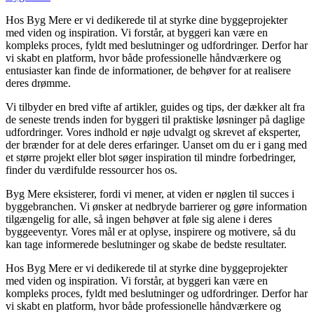
Hos Byg Mere er vi dedikerede til at styrke dine byggeprojekter
med viden og inspiration. Vi forstår, at byggeri kan være en
kompleks proces, fyldt med beslutninger og udfordringer. Derfor har
vi skabt en platform, hvor både professionelle håndværkere og
entusiaster kan finde de informationer, de behøver for at realisere
deres drømme.
Vi tilbyder en bred vifte af artikler, guides og tips, der dækker alt fra
de seneste trends inden for byggeri til praktiske løsninger på daglige
udfordringer. Vores indhold er nøje udvalgt og skrevet af eksperter,
der brænder for at dele deres erfaringer. Uanset om du er i gang med
et større projekt eller blot søger inspiration til mindre forbedringer,
finder du værdifulde ressourcer hos os.
Byg Mere eksisterer, fordi vi mener, at viden er nøglen til succes i
byggebranchen. Vi ønsker at nedbryde barrierer og gøre information
tilgængelig for alle, så ingen behøver at føle sig alene i deres
byggeeventyr. Vores mål er at oplyse, inspirere og motivere, så du
kan tage informerede beslutninger og skabe de bedste resultater.
Hos Byg Mere er vi dedikerede til at styrke dine byggeprojekter
med viden og inspiration. Vi forstår, at byggeri kan være en
kompleks proces, fyldt med beslutninger og udfordringer. Derfor har
vi skabt en platform, hvor både professionelle håndværkere og