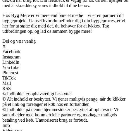
det, du har brug for. Din feedback er vigtig for os, da den hjælper os
med at skræddersy vores indhold til dine behov.
Hos Byg Mere er vi mere end bare et medie – vi er en partner i dit
byggeprojekt. Uanset hvor du befinder dig i din byggeproces, er vi
her for at støtte dig med det, du behøver for at lykkes. Tag
udfordringen op, og lad os sammen bygge mere!
Del og vær venlig
X
Facebook
Instagram
LinkedIn
YouTube
Pinterest
TikTok
Mail
RSS
© Indholdet er ophavsretligt beskyttet.
© Alt indhold er beskyttet. Vi tjener muligvis penge, når du klikker
på et link og foretager et køb hos en forhandler.
© Indholdet på denne hjemmeside er beskyttet af ophavsret. Vi
samarbejder med kommercielle partnere og modtager muligvis
betaling ved køb. Uautoriseret brug er forbudt.
Info
Videnbase