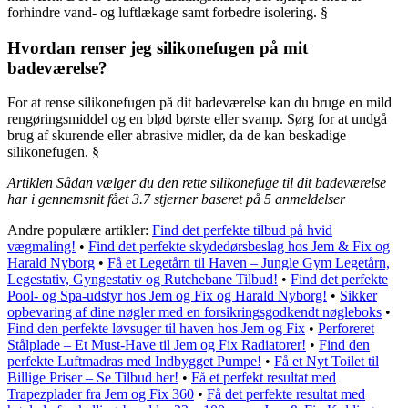
forhindre vand- og luftlækage samt forbedre isolering. §
Hvordan renser jeg silikonefugen på mit
badeværelse?
For at rense silikonefugen på dit badeværelse kan du bruge en mild
rengøringsmiddel og en blød børste eller svamp. Sørg for at undgå
brug af skurende eller abrasive midler, da de kan beskadige
silikonefugen. §
Artiklen Sådan vælger du den rette silikonefuge til dit badeværelse
har i gennemsnit fået
3.7
stjerner baseret på
5
anmeldelser
Andre populære artikler:
Find det perfekte tilbud på hvid
vægmaling!
•
Find det perfekte skydedørsbeslag hos Jem & Fix og
Harald Nyborg
•
Få et Legetårn til Haven – Jungle Gym Legetårn,
Legestativ, Gyngestativ og Rutchebane Tilbud!
•
Find det perfekte
Pool- og Spa-udstyr hos Jem og Fix og Harald Nyborg!
•
Sikker
opbevaring af dine nøgler med en forsikringsgodkendt nøgleboks
•
Find den perfekte løvsuger til haven hos Jem og Fix
•
Perforeret
Stålplade – Et Must-Have til Jem og Fix Radiatorer!
•
Find den
perfekte Luftmadras med Indbygget Pumpe!
•
Få et Nyt Toilet til
Billige Priser – Se Tilbud her!
•
Få et perfekt resultat med
Trapezplader fra Jem og Fix 360
•
Få det perfekte resultat med