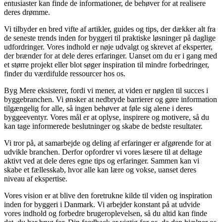
entusiaster kan finde de informationer, de behøver for at realisere
deres drømme.
Vi tilbyder en bred vifte af artikler, guides og tips, der dækker alt fra
de seneste trends inden for byggeri til praktiske løsninger på daglige
udfordringer. Vores indhold er nøje udvalgt og skrevet af eksperter,
der brænder for at dele deres erfaringer. Uanset om du er i gang med
et større projekt eller blot søger inspiration til mindre forbedringer,
finder du værdifulde ressourcer hos os.
Byg Mere eksisterer, fordi vi mener, at viden er nøglen til succes i
byggebranchen. Vi ønsker at nedbryde barrierer og gøre information
tilgængelig for alle, så ingen behøver at føle sig alene i deres
byggeeventyr. Vores mål er at oplyse, inspirere og motivere, så du
kan tage informerede beslutninger og skabe de bedste resultater.
Vi tror på, at samarbejde og deling af erfaringer er afgørende for at
udvikle branchen. Derfor opfordrer vi vores læsere til at deltage
aktivt ved at dele deres egne tips og erfaringer. Sammen kan vi
skabe et fællesskab, hvor alle kan lære og vokse, uanset deres
niveau af ekspertise.
Vores vision er at blive den foretrukne kilde til viden og inspiration
inden for byggeri i Danmark. Vi arbejder konstant på at udvide
vores indhold og forbedre brugeroplevelsen, så du altid kan finde