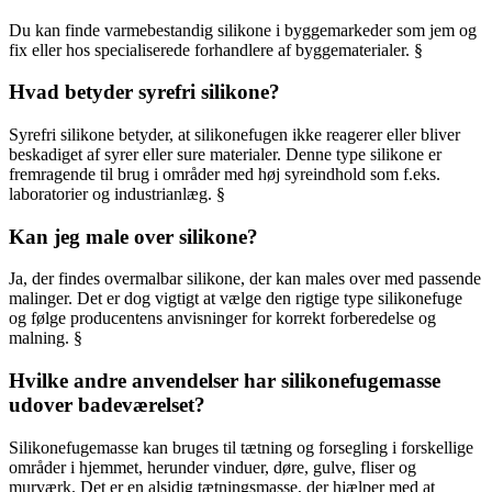
Du kan finde varmebestandig silikone i byggemarkeder som jem og
fix eller hos specialiserede forhandlere af byggematerialer. §
Hvad betyder syrefri silikone?
Syrefri silikone betyder, at silikonefugen ikke reagerer eller bliver
beskadiget af syrer eller sure materialer. Denne type silikone er
fremragende til brug i områder med høj syreindhold som f.eks.
laboratorier og industrianlæg. §
Kan jeg male over silikone?
Ja, der findes overmalbar silikone, der kan males over med passende
malinger. Det er dog vigtigt at vælge den rigtige type silikonefuge
og følge producentens anvisninger for korrekt forberedelse og
malning. §
Hvilke andre anvendelser har silikonefugemasse
udover badeværelset?
Silikonefugemasse kan bruges til tætning og forsegling i forskellige
områder i hjemmet, herunder vinduer, døre, gulve, fliser og
murværk. Det er en alsidig tætningsmasse, der hjælper med at