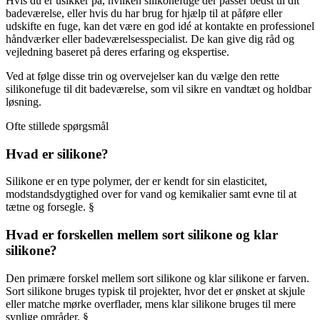
Hvis du er usikker på, hvilken silikonefuge der passer bedst til dit
badeværelse, eller hvis du har brug for hjælp til at påføre eller
udskifte en fuge, kan det være en god idé at kontakte en professionel
håndværker eller badeværelsesspecialist. De kan give dig råd og
vejledning baseret på deres erfaring og ekspertise.
Ved at følge disse trin og overvejelser kan du vælge den rette
silikonefuge til dit badeværelse, som vil sikre en vandtæt og holdbar
løsning.
Ofte stillede spørgsmål
Hvad er silikone?
Silikone er en type polymer, der er kendt for sin elasticitet,
modstandsdygtighed over for vand og kemikalier samt evne til at
tætne og forsegle. §
Hvad er forskellen mellem sort silikone og klar
silikone?
Den primære forskel mellem sort silikone og klar silikone er farven.
Sort silikone bruges typisk til projekter, hvor det er ønsket at skjule
eller matche mørke overflader, mens klar silikone bruges til mere
synlige områder. §