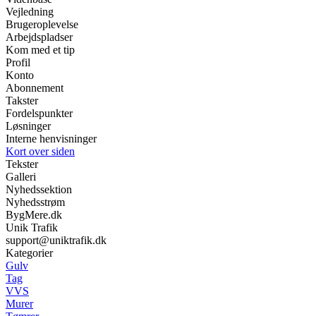
Vejledning
Brugeroplevelse
Arbejdspladser
Kom med et tip
Profil
Konto
Abonnement
Takster
Fordelspunkter
Løsninger
Interne henvisninger
Kort over siden
Tekster
Galleri
Nyhedssektion
Nyhedsstrøm
BygMere.dk
Unik Trafik
support@uniktrafik.dk
Kategorier
Gulv
Tag
VVS
Murer