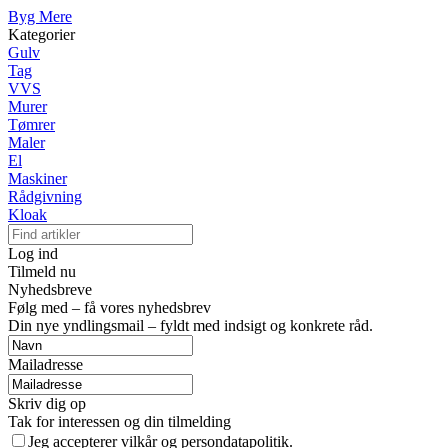
Byg Mere
Kategorier
Gulv
Tag
VVS
Murer
Tømrer
Maler
El
Maskiner
Rådgivning
Kloak
Log ind
Tilmeld nu
Nyhedsbreve
Følg med – få vores nyhedsbrev
Din nye yndlingsmail – fyldt med indsigt og konkrete råd.
Mailadresse
Skriv dig op
Tak for interessen og din tilmelding
Jeg accepterer vilkår og persondatapolitik.