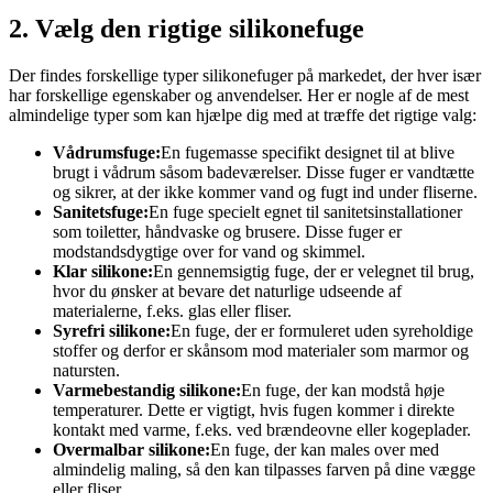
2. Vælg den rigtige silikonefuge
Der findes forskellige typer silikonefuger på markedet, der hver især
har forskellige egenskaber og anvendelser. Her er nogle af de mest
almindelige typer som kan hjælpe dig med at træffe det rigtige valg:
Vådrumsfuge:
En fugemasse specifikt designet til at blive
brugt i vådrum såsom badeværelser. Disse fuger er vandtætte
og sikrer, at der ikke kommer vand og fugt ind under fliserne.
Sanitetsfuge:
En fuge specielt egnet til sanitetsinstallationer
som toiletter, håndvaske og brusere. Disse fuger er
modstandsdygtige over for vand og skimmel.
Klar silikone:
En gennemsigtig fuge, der er velegnet til brug,
hvor du ønsker at bevare det naturlige udseende af
materialerne, f.eks. glas eller fliser.
Syrefri silikone:
En fuge, der er formuleret uden syreholdige
stoffer og derfor er skånsom mod materialer som marmor og
natursten.
Varmebestandig silikone:
En fuge, der kan modstå høje
temperaturer. Dette er vigtigt, hvis fugen kommer i direkte
kontakt med varme, f.eks. ved brændeovne eller kogeplader.
Overmalbar silikone:
En fuge, der kan males over med
almindelig maling, så den kan tilpasses farven på dine vægge
eller fliser.