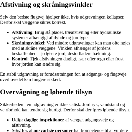
Afstivning og skråningsvinkler
Selv den bedste flugtvej hjælper ikke, hvis udgravningen kollapser.
Derfor skal væggene sikres korrekt.
Afstivning
: Brug stålplader, træafstivning eller hydrauliske
systemer afhængigt af dybde og jordtype.
Skråningsvinkel
: Ved mindre udgravninger kan man ofte nøjes
med at skråne væggene. Vinklen afhænger af jordens
beskaffenhed – jo løsere jord, desto fladere hældning.
Kontrol
: Tjek afstivningen dagligt, især efter regn eller frost,
hvor jorden kan ændre sig.
En stabil udgravning er forudsætningen for, at adgangs- og flugtveje
overhovedet kan fungere sikkert.
Overvågning og løbende tilsyn
Sikkerheden i en udgravning er ikke statisk. Jordtryk, vandstand og
vejrforhold kan ændre sig hurtigt. Derfor skal der føres løbende tilsyn.
Udfør
daglige inspektioner
af vægge, adgangsveje og
afstivning.
Sørg for, at
ansvarlige personer
har kompetence til at vurdere