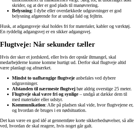
skrider, og at der er god plads til manøvrering.
Belysning
: I dybe eller overdækkede udgravninger er god
belysning afgørende for at undgå fald og fejltrin.
Husk, at adgangsveje skal holdes fri for materialer, kabler og værktøj.
En ryddelig adgangsvej er en sikker adgangsvej.
Flugtveje: Når sekunder tæller
Hvis der sker et jordskred, eller hvis der opstår iltmangel, skal
medarbejderne kunne komme hurtigt ud. Derfor skal flugtveje altid
være planlagt og afmærket.
Mindst to uafhængige flugtveje
anbefales ved dybere
udgravninger.
Afstanden til nærmeste flugtvej
bør aldrig overstige 25 meter.
Flugtveje skal være fri og synlige
– undgå at dække dem til
med materialer eller udstyr.
Kommunikation
: Alle på pladsen skal vide, hvor flugtvejene er,
og hvordan de bruges i en nødsituation.
Det kan være en god idé at gennemføre korte sikkerhedsøvelser, så alle
ved, hvordan de skal reagere, hvis noget går galt.