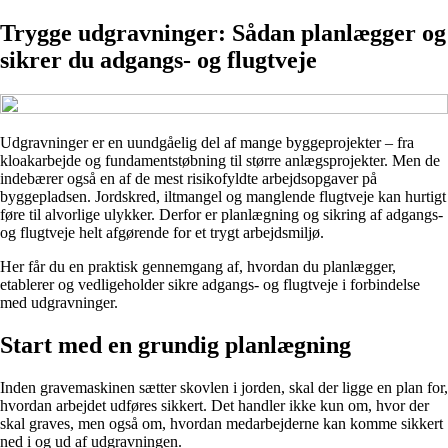
Trygge udgravninger: Sådan planlægger og
sikrer du adgangs- og flugtveje
Udgravninger er en uundgåelig del af mange byggeprojekter – fra
kloakarbejde og fundamentstøbning til større anlægsprojekter. Men de
indebærer også en af de mest risikofyldte arbejdsopgaver på
byggepladsen. Jordskred, iltmangel og manglende flugtveje kan hurtigt
føre til alvorlige ulykker. Derfor er planlægning og sikring af adgangs-
og flugtveje helt afgørende for et trygt arbejdsmiljø.
Her får du en praktisk gennemgang af, hvordan du planlægger,
etablerer og vedligeholder sikre adgangs- og flugtveje i forbindelse
med udgravninger.
Start med en grundig planlægning
Inden gravemaskinen sætter skovlen i jorden, skal der ligge en plan for,
hvordan arbejdet udføres sikkert. Det handler ikke kun om, hvor der
skal graves, men også om, hvordan medarbejderne kan komme sikkert
ned i og ud af udgravningen.