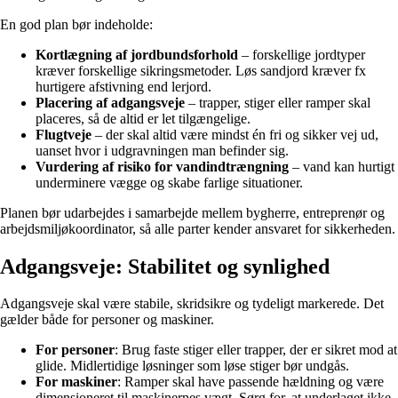
En god plan bør indeholde:
Kortlægning af jordbundsforhold
– forskellige jordtyper
kræver forskellige sikringsmetoder. Løs sandjord kræver fx
hurtigere afstivning end lerjord.
Placering af adgangsveje
– trapper, stiger eller ramper skal
placeres, så de altid er let tilgængelige.
Flugtveje
– der skal altid være mindst én fri og sikker vej ud,
uanset hvor i udgravningen man befinder sig.
Vurdering af risiko for vandindtrængning
– vand kan hurtigt
underminere vægge og skabe farlige situationer.
Planen bør udarbejdes i samarbejde mellem bygherre, entreprenør og
arbejdsmiljøkoordinator, så alle parter kender ansvaret for sikkerheden.
Adgangsveje: Stabilitet og synlighed
Adgangsveje skal være stabile, skridsikre og tydeligt markerede. Det
gælder både for personer og maskiner.
For personer
: Brug faste stiger eller trapper, der er sikret mod at
glide. Midlertidige løsninger som løse stiger bør undgås.
For maskiner
: Ramper skal have passende hældning og være
dimensioneret til maskinernes vægt. Sørg for, at underlaget ikke