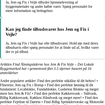
Ja, Jem og Fix i Vejle tilbyder hjemmelevering af
byggematerialer og andre købte varer. Spørg personalet for
mere information og betingelser.
Kan jeg finde tilbudsvarer hos Jem og Fix i
Vejle?
Ja, Jem og Fix i Vejle har ofte tilbudsvarer. Hold øje med deres
tilbudsavis eller spørg personalet for at finde ud af, hvilke varer
der er på tilbud.
Artiklen Find Åbningstiderne hos Jem & Fix Vejle – Det Lokale
Byggemarked har i gennemsnit fået
3.3
stjerner baseret på
16
anmeldelser
Andre populære artikler:
Find den perfekte stikdåse til dit behov!
•
Fliserens: Jem og Fix i Borup
•
Find den perfekte løsning til dit
fundament: Lecablokke, Fundablokke, Gasbeton Blokke og meget
mere hos Jem & Fix!
•
Find den perfekte Køkkenvask – Stålvask,
Billig Køkkenvask, Køkken Håndvask og meget mere!
•
Find den
perfekte Fejeliste til Dørtrin
•
Find Billig Sprinklervæske og Motorolie