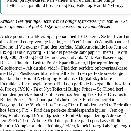
Prisen på flyttekasser kan variere, men du kan finde billige
flyttekasser på tilbud hos Jem og Fix, Bilka og Harald Nyborg.
Artiklen Gør flytningen lettere med billige flyttekasser fra Jem & Fix!
har i gennemsnit fået
4.9
stjerner baseret på
17
anmeldelser
Andre populære artikler:
Spar penge med LED-pærer: Se her hvordan
du skifter til energivenlige løsninger
•
Få et Tilbud på Akustikpaneler i
Egetræ til Væggene
•
Find den perfekte Muldvarpefælde hos Jem og
Fix og Harald Nyborg!
•
Find det perfekte sandpapir til metal – Korn
400, 800, 2000 og 5000!
•
Junckers Gulvlak: Mat, Vandbaseret og
Blitsa – Find den Bedste Pris!
•
Spartelhjørner, Hjørneprofiler og
Gipshjørner – Alt du skal vide!
•
Find den perfekte opbevaringskasse
med låg – Plastkasser til alle formål!
•
Find den perfekte siveslange til
hækken hos Harald Nyborg og Bauhaus
•
Digital Skydelære –
Fremtidens Læringsplatform
•
Find den perfekte havepavillon hos Jem
& Fix og JYSK
•
Få et Nyt Toilet til Billige Priser – Se Tilbud her!
•
Find den perfekte barkflis til haven hos Jem og Fix
•
Få et Drivhus til
Billige Priser – Se Tilbud på Drivhuse her!
•
Find den perfekte
Bagstop til dine Vinduer hos Jem og Fix!
•
Find den perfekte Bedroller
hos Jem og Fix!
•
Find den perfekte skraldespandsskjuler – Jem og
Fix, Bauhaus og DIY-muligheder
•
Find Åbningstider og Adresse på
Jem & Fix Tilst i Århus
•
Find den perfekte pakkepostkasse til dit
hjem!
•
Komplet guide til ledningsholder, kabelclips og kabelophæng
•