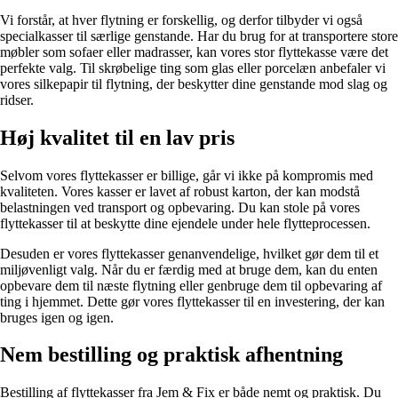
Vi forstår, at hver flytning er forskellig, og derfor tilbyder vi også
specialkasser til særlige genstande. Har du brug for at transportere store
møbler som sofaer eller madrasser, kan vores stor flyttekasse være det
perfekte valg. Til skrøbelige ting som glas eller porcelæn anbefaler vi
vores silkepapir til flytning, der beskytter dine genstande mod slag og
ridser.
Høj kvalitet til en lav pris
Selvom vores flyttekasser er billige, går vi ikke på kompromis med
kvaliteten. Vores kasser er lavet af robust karton, der kan modstå
belastningen ved transport og opbevaring. Du kan stole på vores
flyttekasser til at beskytte dine ejendele under hele flytteprocessen.
Desuden er vores flyttekasser genanvendelige, hvilket gør dem til et
miljøvenligt valg. Når du er færdig med at bruge dem, kan du enten
opbevare dem til næste flytning eller genbruge dem til opbevaring af
ting i hjemmet. Dette gør vores flyttekasser til en investering, der kan
bruges igen og igen.
Nem bestilling og praktisk afhentning
Bestilling af flyttekasser fra Jem & Fix er både nemt og praktisk. Du