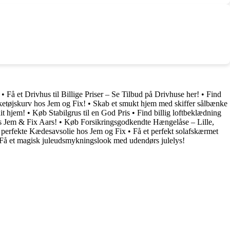
•
Få et Drivhus til Billige Priser – Se Tilbud på Drivhuse her!
•
Find
ketøjskurv hos Jem og Fix!
•
Skab et smukt hjem med skiffer sålbænke
dit hjem!
•
Køb Stabilgrus til en God Pris
•
Find billig loftbeklædning
s Jem & Fix Aars!
•
Køb Forsikringsgodkendte Hængelåse – Lille,
 perfekte Kædesavsolie hos Jem og Fix
•
Få et perfekt solafskærmet
Få et magisk juleudsmykningslook med udendørs julelys!