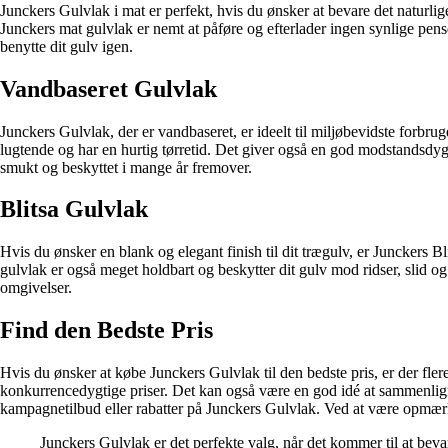
Junckers Gulvlak i mat er perfekt, hvis du ønsker at bevare det naturli
Junckers mat gulvlak er nemt at påføre og efterlader ingen synlige pensel
benytte dit gulv igen.
Vandbaseret Gulvlak
Junckers Gulvlak, der er vandbaseret, er ideelt til miljøbevidste forbru
lugtende og har en hurtig tørretid. Det giver også en god modstandsdygti
smukt og beskyttet i mange år fremover.
Blitsa Gulvlak
Hvis du ønsker en blank og elegant finish til dit trægulv, er Junckers Bl
gulvlak er også meget holdbart og beskytter dit gulv mod ridser, slid og 
omgivelser.
Find den Bedste Pris
Hvis du ønsker at købe Junckers Gulvlak til den bedste pris, er der fle
konkurrencedygtige priser. Det kan også være en god idé at sammenligne p
kampagnetilbud eller rabatter på Junckers Gulvlak. Ved at være opmærk
Junckers Gulvlak er det perfekte valg, når det kommer til at beva