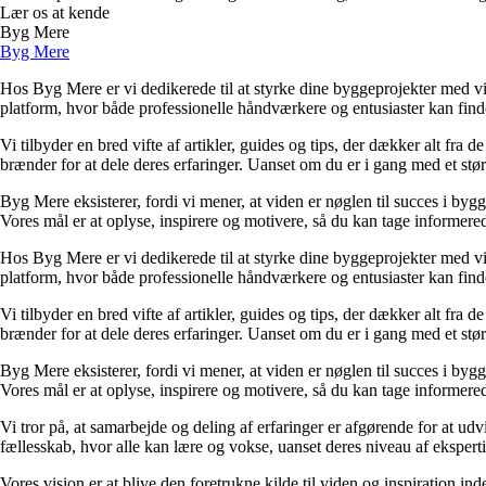
Lær os at kende
Byg Mere
Byg Mere
Hos Byg Mere er vi dedikerede til at styrke dine byggeprojekter med vid
platform, hvor både professionelle håndværkere og entusiaster kan find
Vi tilbyder en bred vifte af artikler, guides og tips, der dækker alt fra 
brænder for at dele deres erfaringer. Uanset om du er i gang med et størr
Byg Mere eksisterer, fordi vi mener, at viden er nøglen til succes i byg
Vores mål er at oplyse, inspirere og motivere, så du kan tage informered
Hos Byg Mere er vi dedikerede til at styrke dine byggeprojekter med vid
platform, hvor både professionelle håndværkere og entusiaster kan find
Vi tilbyder en bred vifte af artikler, guides og tips, der dækker alt fra 
brænder for at dele deres erfaringer. Uanset om du er i gang med et størr
Byg Mere eksisterer, fordi vi mener, at viden er nøglen til succes i byg
Vores mål er at oplyse, inspirere og motivere, så du kan tage informered
Vi tror på, at samarbejde og deling af erfaringer er afgørende for at udv
fællesskab, hvor alle kan lære og vokse, uanset deres niveau af eksperti
Vores vision er at blive den foretrukne kilde til viden og inspiration i