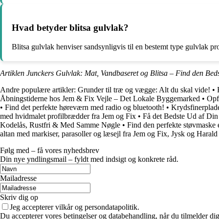
Hvad betyder blitsa gulvlak?
Blitsa gulvlak henviser sandsynligvis til en bestemt type gulvlak p
Artiklen Junckers Gulvlak: Mat, Vandbaseret og Blitsa – Find den Beds
Andre populære artikler:
Grunder til træ og vægge: Alt du skal vide!
•
Åbningstiderne hos Jem & Fix Vejle – Det Lokale Byggemarked
•
Opf
•
Find det perfekte høreværn med radio og bluetooth!
•
Krydsfinerplade
med hvidmalet profilbrædder fra Jem og Fix
•
Få det Bedste Ud af Di
Kodelås, Rustfri & Med Samme Nøgle
•
Find den perfekte støvmaske 
altan med markiser, parasoller og læsejl fra Jem og Fix, Jysk og Haral
Følg med – få vores nyhedsbrev
Din nye yndlingsmail – fyldt med indsigt og konkrete råd.
Mailadresse
Skriv dig op
Jeg accepterer vilkår og persondatapolitik.
Du accepterer vores betingelser og databehandling, når du tilmelder di