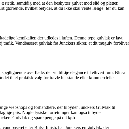
 æstetik, samtidig med at den beskytter gulvet mod slid og pletter.
urtigtørrende, hvilket betyder, at du ikke skal vente længe, før du kan
skadelige kemikalier, der udledes i luften. Denne type gulvlak er lavt
trafik. Vandbaseret gulvlak fra Junckers sikrer, at dit trægulv forbliver
pejllignende overflade, der vil tilføje elegance til ethvert rum. Blitsa
 det til et praktisk valg for travle husstande eller kommercielle
mange webshops og forhandlere, der tilbyder Junckers Gulvlak til
lagtige pris. Nogle fysiske forretninger kan også tilbyde
unckers Gulvlak og spare penge på dit køb.
vandbaseret eller Blitsa finish, har Junckers en gulvlak, der