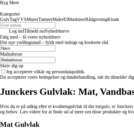
Byg Mere
Kategorier
Gulv
Tag
VVS
Murer
Tømrer
Maler
El
Maskiner
Rådgivning
Kloak
Log ind
Tilmeld nu
Nyhedsbreve
Følg med – få vores nyhedsbrev
Din nye yndlingsmail – fyldt med indsigt og konkrete råd.
Mailadresse
Skriv dig op
Jeg accepterer vilkår og persondatapolitik.
Du accepterer vores betingelser og databehandling, når du tilmelder di
Junckers Gulvlak: Mat, Vandbase
Hvis du er på udkig efter et kvalitetsgulvlak til din trægulv, er Junck
og behov. Læs videre for at finde ud af mere om disse produkter og hvo
Mat Gulvlak