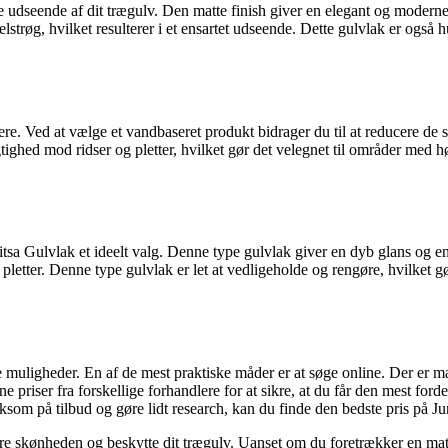
ge udseende af dit trægulv. Den matte finish giver en elegant og moderne
strøg, hvilket resulterer i et ensartet udseende. Dette gulvlak er også h
gere. Ved at vælge et vandbaseret produkt bidrager du til at reducere de 
ghed mod ridser og pletter, hvilket gør det velegnet til områder med høj 
itsa Gulvlak et ideelt valg. Denne type gulvlak giver en dyb glans og en s
pletter. Denne type gulvlak er let at vedligeholde og rengøre, hvilket gør
re muligheder. En af de mest praktiske måder er at søge online. Der er 
riser fra forskellige forhandlere for at sikre, at du får den mest forde
som på tilbud og gøre lidt research, kan du finde den bedste pris på J
re skønheden og beskytte dit trægulv. Uanset om du foretrækker en mat, 