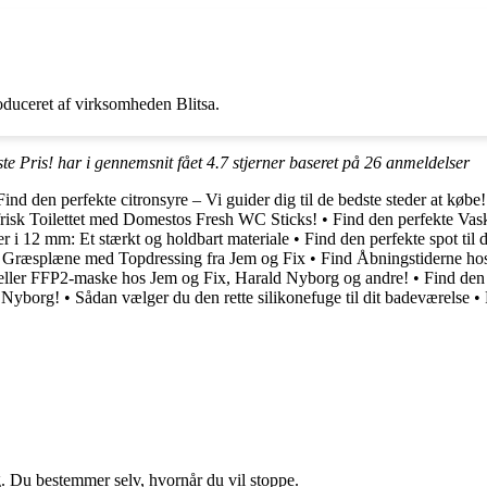
roduceret af virksomheden Blitsa.
te Pris! har i gennemsnit fået
4.7
stjerner baseret på
26
anmeldelser
Find den perfekte citronsyre – Vi guider dig til de bedste steder at købe!
risk Toilettet med Domestos Fresh WC Sticks!
•
Find den perfekte Vas
r i 12 mm: Et stærkt og holdbart materiale
•
Find den perfekte spot til 
n Græsplæne med Topdressing fra Jem og Fix
•
Find Åbningstiderne ho
eller FFP2-maske hos Jem og Fix, Harald Nyborg og andre!
•
Find den
d Nyborg!
•
Sådan vælger du den rette silikonefuge til dit badeværelse
•
g. Du bestemmer selv, hvornår du vil stoppe.