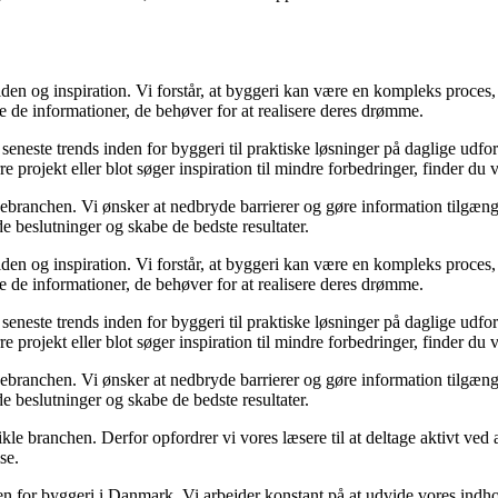
en og inspiration. Vi forstår, at byggeri kan være en kompleks proces, 
e de informationer, de behøver for at realisere deres drømme.
de seneste trends inden for byggeri til praktiske løsninger på daglige udf
e projekt eller blot søger inspiration til mindre forbedringer, finder du
gebranchen. Vi ønsker at nedbryde barrierer og gøre information tilgænge
e beslutninger og skabe de bedste resultater.
en og inspiration. Vi forstår, at byggeri kan være en kompleks proces, 
e de informationer, de behøver for at realisere deres drømme.
de seneste trends inden for byggeri til praktiske løsninger på daglige udf
e projekt eller blot søger inspiration til mindre forbedringer, finder du
gebranchen. Vi ønsker at nedbryde barrierer og gøre information tilgænge
e beslutninger og skabe de bedste resultater.
ikle branchen. Derfor opfordrer vi vores læsere til at deltage aktivt ved
se.
nden for byggeri i Danmark. Vi arbejder konstant på at udvide vores indh