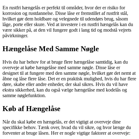
En rustfri hængelås er perfekt til områder, hvor der er risiko for
korrosion og rustdannelse. Disse låse er fremstillet af rustfrit stål,
hvilket gør dem holdbare og velegnede til udendørs brug, såsom
låge, porte eller skure. Ved at investere i en rustfri hængelås kan du
være sikker på, at den vil fungere godt i lang tid og modstå vejrets
påvirkninger.
Hængelåse Med Samme Nøgle
Hvis du har behov for at bruge flere hængelåse samtidig, kan du
overveje at købe hængelåse med samme nøgle. Disse låse er
designet til at fungere med den samme nøgle, hvilket gør det nemt at
åbne og låse flere låse. Det er en praktisk mulighed, hvis du har flere
døre, skabe eller andre enheder, der skal sikres. Hvis du vil have
ekstra sikkerhed, kan du også vælge hængelåse med kodelås og
samme nøglefunktion.
Køb af Hængelåse
Når du skal købe en hængelås, er det vigtigt at overveje dine
specifikke behov. Tænk over, hvad du vil sikre, og hvor længe du
forventer at bruge låsen. Her er nogle vigtige faktorer at overveje: