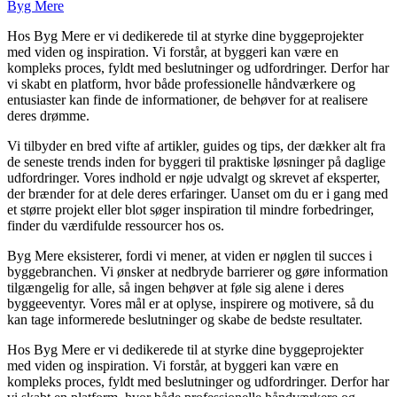
Byg Mere
Hos Byg Mere er vi dedikerede til at styrke dine byggeprojekter
med viden og inspiration. Vi forstår, at byggeri kan være en
kompleks proces, fyldt med beslutninger og udfordringer. Derfor har
vi skabt en platform, hvor både professionelle håndværkere og
entusiaster kan finde de informationer, de behøver for at realisere
deres drømme.
Vi tilbyder en bred vifte af artikler, guides og tips, der dækker alt fra
de seneste trends inden for byggeri til praktiske løsninger på daglige
udfordringer. Vores indhold er nøje udvalgt og skrevet af eksperter,
der brænder for at dele deres erfaringer. Uanset om du er i gang med
et større projekt eller blot søger inspiration til mindre forbedringer,
finder du værdifulde ressourcer hos os.
Byg Mere eksisterer, fordi vi mener, at viden er nøglen til succes i
byggebranchen. Vi ønsker at nedbryde barrierer og gøre information
tilgængelig for alle, så ingen behøver at føle sig alene i deres
byggeeventyr. Vores mål er at oplyse, inspirere og motivere, så du
kan tage informerede beslutninger og skabe de bedste resultater.
Hos Byg Mere er vi dedikerede til at styrke dine byggeprojekter
med viden og inspiration. Vi forstår, at byggeri kan være en
kompleks proces, fyldt med beslutninger og udfordringer. Derfor har