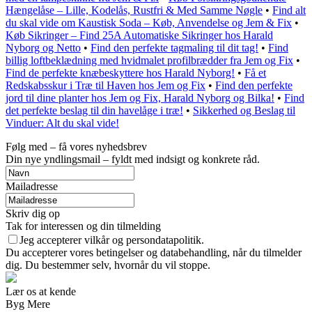
Hængelåse – Lille, Kodelås, Rustfri & Med Samme Nøgle
•
Find alt
du skal vide om Kaustisk Soda – Køb, Anvendelse og Jem & Fix
•
Køb Sikringer – Find 25A Automatiske Sikringer hos Harald
Nyborg og Netto
•
Find den perfekte tagmaling til dit tag!
•
Find
billig loftbeklædning med hvidmalet profilbrædder fra Jem og Fix
•
Find de perfekte knæbeskyttere hos Harald Nyborg!
•
Få et
Redskabsskur i Træ til Haven hos Jem og Fix
•
Find den perfekte
jord til dine planter hos Jem og Fix, Harald Nyborg og Bilka!
•
Find
det perfekte beslag til din havelåge i træ!
•
Sikkerhed og Beslag til
Vinduer: Alt du skal vide!
Følg med – få vores nyhedsbrev
Din nye yndlingsmail – fyldt med indsigt og konkrete råd.
Mailadresse
Skriv dig op
Tak for interessen og din tilmelding
Jeg accepterer vilkår og persondatapolitik.
Du accepterer vores betingelser og databehandling, når du tilmelder
dig. Du bestemmer selv, hvornår du vil stoppe.
Lær os at kende
Byg Mere