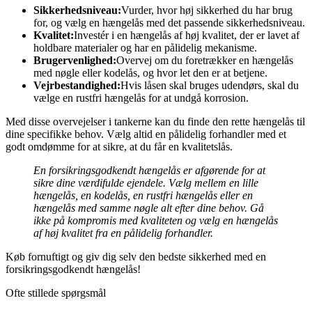
Sikkerhedsniveau:
Vurder, hvor høj sikkerhed du har brug
for, og vælg en hængelås med det passende sikkerhedsniveau.
Kvalitet:
Investér i en hængelås af høj kvalitet, der er lavet af
holdbare materialer og har en pålidelig mekanisme.
Brugervenlighed:
Overvej om du foretrækker en hængelås
med nøgle eller kodelås, og hvor let den er at betjene.
Vejrbestandighed:
Hvis låsen skal bruges udendørs, skal du
vælge en rustfri hængelås for at undgå korrosion.
Med disse overvejelser i tankerne kan du finde den rette hængelås til
dine specifikke behov. Vælg altid en pålidelig forhandler med et
godt omdømme for at sikre, at du får en kvalitetslås.
En forsikringsgodkendt hængelås er afgørende for at
sikre dine værdifulde ejendele. Vælg mellem en lille
hængelås, en kodelås, en rustfri hængelås eller en
hængelås med samme nøgle alt efter dine behov. Gå
ikke på kompromis med kvaliteten og vælg en hængelås
af høj kvalitet fra en pålidelig forhandler.
Køb fornuftigt og giv dig selv den bedste sikkerhed med en
forsikringsgodkendt hængelås!
Ofte stillede spørgsmål