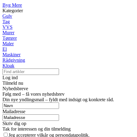
Byg Mere
Kategorier
Gulv
Tag
VVS
Murer
Tømrer
Maler
El
Maskiner
Rådgivning
Kloak
Log ind
Tilmeld nu
Nyhedsbreve
Følg med – få vores nyhedsbrev
Din nye yndlingsmail – fyldt med indsigt og konkrete råd.
Mailadresse
Skriv dig op
Tak for interessen og din tilmelding
Jeg accepterer vilkår og persondatapolitik.