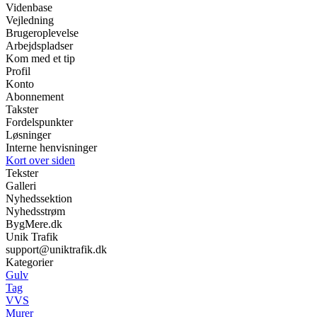
Videnbase
Vejledning
Brugeroplevelse
Arbejdspladser
Kom med et tip
Profil
Konto
Abonnement
Takster
Fordelspunkter
Løsninger
Interne henvisninger
Kort over siden
Tekster
Galleri
Nyhedssektion
Nyhedsstrøm
BygMere.dk
Unik Trafik
support@uniktrafik.dk
Kategorier
Gulv
Tag
VVS
Murer