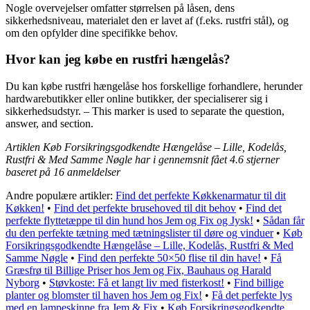
Nogle overvejelser omfatter størrelsen på låsen, dens
sikkerhedsniveau, materialet den er lavet af (f.eks. rustfri stål), og
om den opfylder dine specifikke behov.
Hvor kan jeg købe en rustfri hængelås?
Du kan købe rustfri hængelåse hos forskellige forhandlere, herunder
hardwarebutikker eller online butikker, der specialiserer sig i
sikkerhedsudstyr. – This marker is used to separate the question,
answer, and section.
Artiklen Køb Forsikringsgodkendte Hængelåse – Lille, Kodelås,
Rustfri & Med Samme Nøgle har i gennemsnit fået
4.6
stjerner
baseret på
16
anmeldelser
Andre populære artikler:
Find det perfekte Køkkenarmatur til dit
Køkken!
•
Find det perfekte brusehoved til dit behov
•
Find det
perfekte flyttetæppe til din hund hos Jem og Fix og Jysk!
•
Sådan får
du den perfekte tætning med tætningslister til døre og vinduer
•
Køb
Forsikringsgodkendte Hængelåse – Lille, Kodelås, Rustfri & Med
Samme Nøgle
•
Find den perfekte 50×50 flise til din have!
•
Få
Græsfrø til Billige Priser hos Jem og Fix, Bauhaus og Harald
Nyborg
•
Støvkoste: Få et langt liv med fisterkost!
•
Find billige
planter og blomster til haven hos Jem og Fix!
•
Få det perfekte lys
med en lampeskinne fra Jem & Fix
•
Køb Forsikringsgodkendte