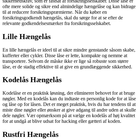
sikkerhedskrav, som er fastsat af forsikringsselskaber. Disse låse er
ofte mere solide og sikre end almindelige hængelåse og kan bidrage
til at reducere forsikringspræmierne. Når du køber en
forsikringsgodkendt hængelås, skal du sørge for at se efter de
relevante godkendelsesmærker fra forsikringsselskabet.
Lille Hængelås
En lille hængelås er ideel til at sikre mindre genstande såsom skabe,
kufferter eller cykler. Disse låse er lette, kompakte og nemme at
transportere. Selvom de måske ikke er lige så robuste som større
låse, er de stadig effektive til at give en grundlæggende sikkerhed.
Kodelås Hængelås
Kodelåse er en praktisk løsning, der eliminerer behovet for at bruge
nøgler. Med en kodelås kan du indtaste en personlig kode for at låse
og låse op for låsen. Det er meget praktisk, hvis du har tendens til at
miste dine nøgler eller ønsker at give adgang til andre uden at skulle
dele nøgler. Vær opmærksom på at vælge en kodelås af høj kvalitet
for at undgå at blive udsat for hacking eller gætteri af koden.
Rustfri Hængelås