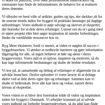
vi skabt en platform, hvor både professionelle håndværkere og
entusiaster kan finde de informationer, de behøver for at realisere
deres drømme.
Vi tilbyder en bred vifte af artikler, guides og tips, der dækker alt fra
de seneste trends inden for byggeri til praktiske løsninger på daglige
udfordringer. Vores indhold er nøje udvalgt og skrevet af eksperter,
der brænder for at dele deres erfaringer. Uanset om du er i gang med
et større projekt eller blot søger inspiration til mindre forbedringer,
finder du værdifulde ressourcer hos os.
Byg Mere eksisterer, fordi vi mener, at viden er nøglen til succes i
byggebranchen. Vi ønsker at nedbryde barrierer og gøre information
tilgængelig for alle, så ingen behøver at føle sig alene i deres
byggeeventyr. Vores mål er at oplyse, inspirere og motivere, så du
kan tage informerede beslutninger og skabe de bedste resultater.
Vi tror på, at samarbejde og deling af erfaringer er afgørende for at
udvikle branchen. Derfor opfordrer vi vores læsere til at deltage
aktivt ved at dele deres egne tips og erfaringer. Sammen kan vi
skabe et fællesskab, hvor alle kan lære og vokse, uanset deres
niveau af ekspertise.
Vores vision er at blive den foretrukne kilde til viden og inspiration
inden for byggeri i Danmark. Vi arbejder konstant på at udvide
vores indhold og forbedre brugeroplevelsen, så du altid kan finde